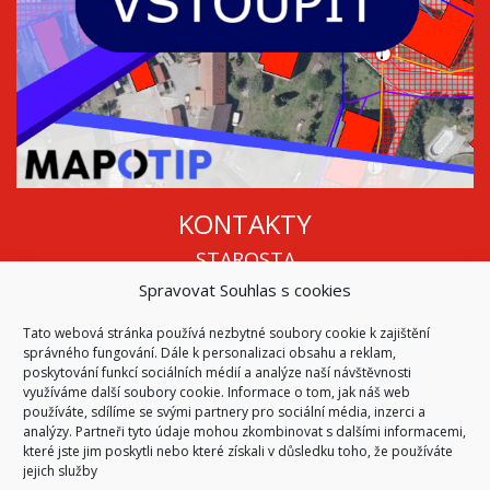
KONTAKTY
STAROSTA
Spravovat Souhlas s cookies
Mgr. Roman Vala
+420 568 883 112
Tato webová stránka používá nezbytné soubory cookie k zajištění
info@oukojetice.cz
správného fungování. Dále k personalizaci obsahu a reklam,
ÚŘEDNÍ HODINY
poskytování funkcí sociálních médií a analýze naší návštěvnosti
využíváme další soubory cookie. Informace o tom, jak náš web
Po, St: 15:30 - 16:30
používáte, sdílíme se svými partnery pro sociální média, inzerci a
analýzy. Partneři tyto údaje mohou zkombinovat s dalšími informacemi,
Všechny kontakty | Kde nás najdete
které jste jim poskytli nebo které získali v důsledku toho, že používáte
Mapa stránek
jejich služby