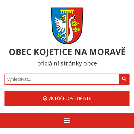
OBEC KOJETICE NA MORAVĚ
oficiální stránky obce
Hledat
VÍCEÚČELOVÉ HŘIŠTĚ
Zobrazit/skrýt
navigaci