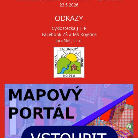
23.5.2026
ODKAZY
Cyklostezka J-T-R
Facebook ZŠ a MŠ Kojetice
JaroNet, s.r.o.