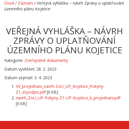
Úvod
/
Záznam
/
Veřejná vyhláška – návrh Zprávy o uplatňování
územního plánu Kojetice
VEŘEJNÁ VYHLÁŠKA – NÁVRH
ZPRÁVY O UPLATŇOVÁNÍ
ÚZEMNÍHO PLÁNU KOJETICE
Kategorie:
Zveřejněné dokumenty
Datum vyvěšení: 28. 2. 2023
Datum sejmutí: 3. 4. 2023
VV_projednani_navrh-ZoU_UP_Kojetice_Pokyny-
Z1_el.podpis.pdf
[0 kB]
navrh_ZoU_UP-Pokyny-Z1-UP-Kojetice_k_projednani.pdf
[0 kB]