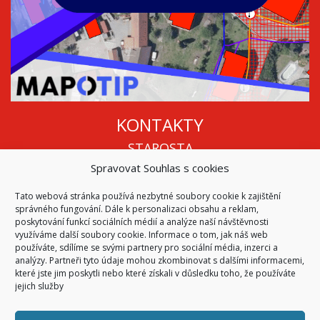
KONTAKTY
STAROSTA
Spravovat Souhlas s cookies
Mgr. Roman Vala
+420 568 883 112
Tato webová stránka používá nezbytné soubory cookie k zajištění
info@oukojetice.cz
správného fungování. Dále k personalizaci obsahu a reklam,
ÚŘEDNÍ HODINY
poskytování funkcí sociálních médií a analýze naší návštěvnosti
využíváme další soubory cookie. Informace o tom, jak náš web
Po, St: 15:30 - 16:30
používáte, sdílíme se svými partnery pro sociální média, inzerci a
analýzy. Partneři tyto údaje mohou zkombinovat s dalšími informacemi,
Všechny kontakty | Kde nás najdete
které jste jim poskytli nebo které získali v důsledku toho, že používáte
Mapa stránek
jejich služby