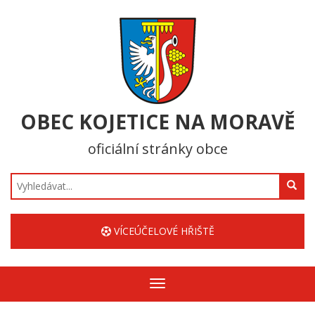
OBEC KOJETICE NA MORAVĚ
oficiální stránky obce
Hledat
VÍCEÚČELOVÉ HŘIŠTĚ
Zobrazit/skrýt
navigaci