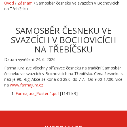
Úvod
/
Záznam
/
Samosběr česneku ve svazcích v Bochovicích
na Třebíčsku
SAMOSBĚR ČESNEKU VE
SVAZCÍCH V BOCHOVICÍCH
NA TŘEBÍČSKU
Datum vyvěšení: 24. 6. 2026
Farma Jura zve všechny příznivce česneku na tradiční Samosběr
česneku ve svazcích v Bochovicích na Třebíčsku. Cena česneku s
natí je 90,-/kg. Akce se koná od 28.6. do 7.7.. Od 9:00-17:00. více
na
www.farmajura.cz
FarmaJura_Poster-1.pdf
[1141 kB]