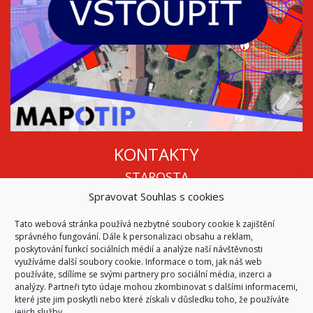
KONTAKTY
STAROSTA
Spravovat Souhlas s cookies
Mgr. Roman Vala
+420 568 883 112
Tato webová stránka používá nezbytné soubory cookie k zajištění
info@oukojetice.cz
správného fungování. Dále k personalizaci obsahu a reklam,
ÚŘEDNÍ HODINY
poskytování funkcí sociálních médií a analýze naší návštěvnosti
využíváme další soubory cookie. Informace o tom, jak náš web
Po, St: 15:30 - 16:30
používáte, sdílíme se svými partnery pro sociální média, inzerci a
analýzy. Partneři tyto údaje mohou zkombinovat s dalšími informacemi,
Všechny kontakty | Kde nás najdete
které jste jim poskytli nebo které získali v důsledku toho, že používáte
Mapa stránek
jejich služby