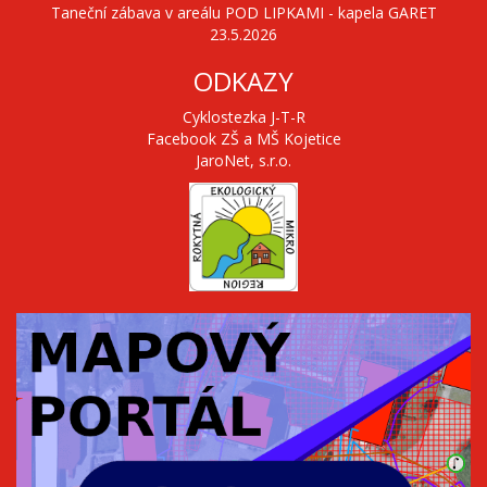
Taneční zábava v areálu POD LIPKAMI - kapela GARET
23.5.2026
ODKAZY
Cyklostezka J-T-R
Facebook ZŠ a MŠ Kojetice
JaroNet, s.r.o.