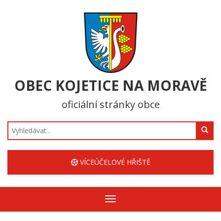
OBEC KOJETICE NA MORAVĚ
oficiální stránky obce
Hledat
VÍCEÚČELOVÉ HŘIŠTĚ
Zobrazit/skrýt
navigaci