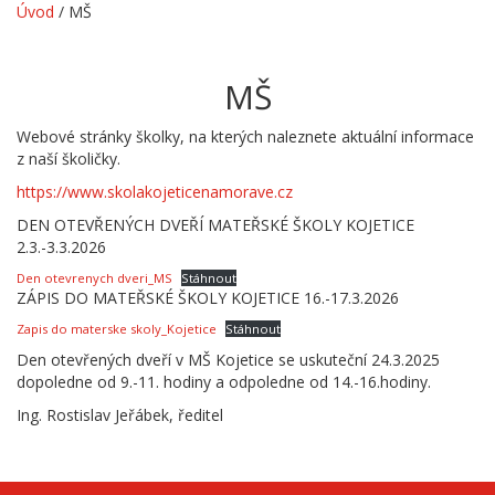
Úvod
/
MŠ
MŠ
Webové stránky školky, na kterých naleznete aktuální informace
z naší školičky.
https://www.skolakojeticenamorave.cz
DEN OTEVŘENÝCH DVEŘÍ MATEŘSKÉ ŠKOLY KOJETICE
2.3.-3.3.2026
Den otevrenych dveri_MS
Stáhnout
ZÁPIS DO MATEŘSKÉ ŠKOLY KOJETICE 16.-17.3.2026
Zapis do materske skoly_Kojetice
Stáhnout
Den otevřených dveří v MŠ Kojetice se uskuteční 24.3.2025
dopoledne od 9.-11. hodiny a odpoledne od 14.-16.hodiny.
Ing. Rostislav Jeřábek, ředitel