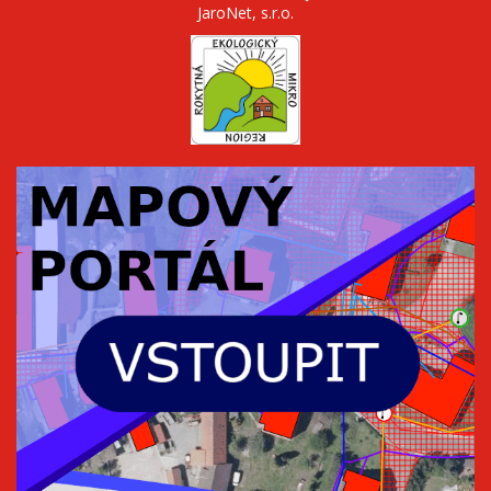
JaroNet, s.r.o.