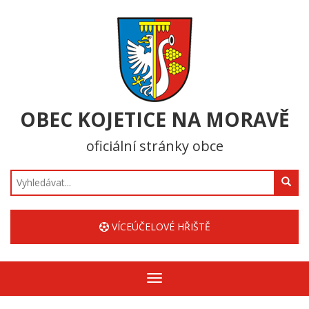
OBEC KOJETICE NA MORAVĚ
oficiální stránky obce
Hledat
VÍCEÚČELOVÉ HŘIŠTĚ
Zobrazit/skrýt
navigaci