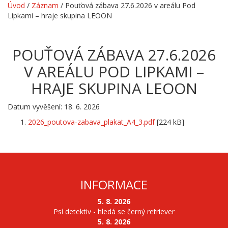
Úvod
/
Záznam
/
Pouťová zábava 27.6.2026 v areálu Pod
Lipkami – hraje skupina LEOON
POUŤOVÁ ZÁBAVA 27.6.2026
V AREÁLU POD LIPKAMI –
HRAJE SKUPINA LEOON
Datum vyvěšení: 18. 6. 2026
2026_poutova-zabava_plakat_A4_3.pdf
[224 kB]
INFORMACE
5. 8. 2026
Psí detektiv - hledá se černý retriever
5. 8. 2026