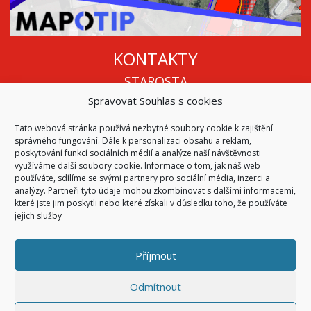
KONTAKTY
STAROSTA
Spravovat Souhlas s cookies
Mgr. Roman Vala
+420 568 883 112
Tato webová stránka používá nezbytné soubory cookie k zajištění
info@oukojetice.cz
správného fungování. Dále k personalizaci obsahu a reklam,
ÚŘEDNÍ HODINY
poskytování funkcí sociálních médií a analýze naší návštěvnosti
využíváme další soubory cookie. Informace o tom, jak náš web
Po, St: 15:30 - 16:30
používáte, sdílíme se svými partnery pro sociální média, inzerci a
analýzy. Partneři tyto údaje mohou zkombinovat s dalšími informacemi,
Všechny kontakty | Kde nás najdete
které jste jim poskytli nebo které získali v důsledku toho, že používáte
Mapa stránek
jejich služby
Příjmout
© 2026
Obec Kojetice na Moravě
Všechna práva vyhrazena
Odmítnout
|
Přístupnost