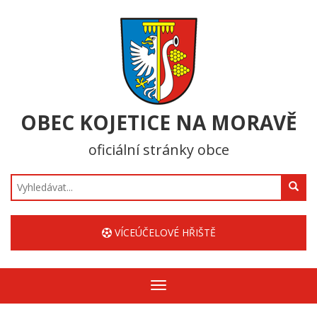
OBEC KOJETICE NA MORAVĚ
oficiální stránky obce
Hledat
VÍCEÚČELOVÉ HŘIŠTĚ
Zobrazit/skrýt
navigaci