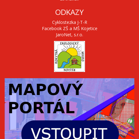
ODKAZY
Cyklostezka J-T-R
Facebook ZŠ a MŠ Kojetice
JaroNet, s.r.o.