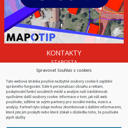
KONTAKTY
STAROSTA
Spravovat Souhlas s cookies
Mgr. Roman Vala
+420 568 883 112
Tato webová stránka používá nezbytné soubory cookie k zajištění
info@oukojetice.cz
správného fungování. Dále k personalizaci obsahu a reklam,
ÚŘEDNÍ HODINY
poskytování funkcí sociálních médií a analýze naší návštěvnosti
využíváme další soubory cookie. Informace o tom, jak náš web
Po, St: 15:30 - 16:30
používáte, sdílíme se svými partnery pro sociální média, inzerci a
analýzy. Partneři tyto údaje mohou zkombinovat s dalšími informacemi,
Všechny kontakty | Kde nás najdete
které jste jim poskytli nebo které získali v důsledku toho, že používáte
Mapa stránek
jejich služby