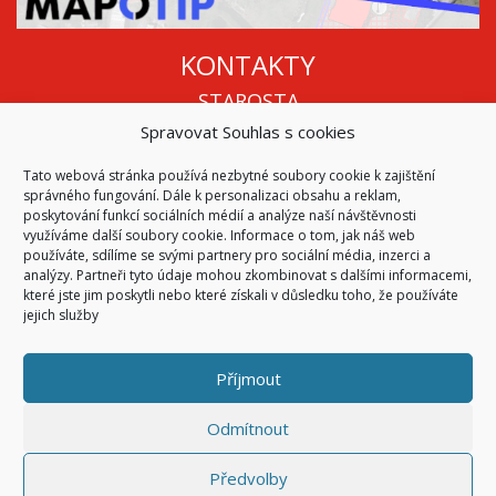
KONTAKTY
STAROSTA
Spravovat Souhlas s cookies
Mgr. Roman Vala
+420 568 883 112
Tato webová stránka používá nezbytné soubory cookie k zajištění
info@oukojetice.cz
správného fungování. Dále k personalizaci obsahu a reklam,
ÚŘEDNÍ HODINY
poskytování funkcí sociálních médií a analýze naší návštěvnosti
využíváme další soubory cookie. Informace o tom, jak náš web
Po, St: 15:30 - 16:30
používáte, sdílíme se svými partnery pro sociální média, inzerci a
analýzy. Partneři tyto údaje mohou zkombinovat s dalšími informacemi,
Všechny kontakty | Kde nás najdete
které jste jim poskytli nebo které získali v důsledku toho, že používáte
Mapa stránek
jejich služby
Příjmout
© 2026
Obec Kojetice na Moravě
Všechna práva vyhrazena
Odmítnout
|
Přístupnost
Code & Design by
Symphony Digital
Předvolby