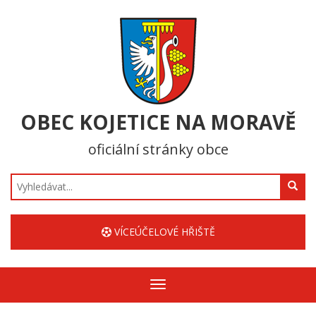
OBEC KOJETICE NA MORAVĚ
oficiální stránky obce
Hledat
VÍCEÚČELOVÉ HŘIŠTĚ
Zobrazit/skrýt
navigaci