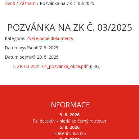
Úvod
/
Záznam
/
Pozvánka na ZK č. 03/2025
POZVÁNKA NA ZK Č. 03/2025
Kategorie:
Zveřejněné dokumenty
Datum vyvěšení: 7. 5. 2025
Datum sejmutí: 20. 5. 2025
ZK-03-2025-01_pozvanka_obce.pdf
[0 kB]
INFORMACE
5. 8. 2026
Psí detektiv - hledá se černý retriever
5. 8. 2026
Hlášení 5.8.2026