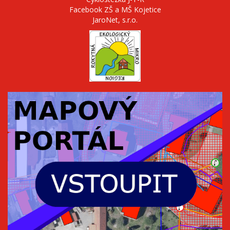
Facebook ZŠ a MŠ Kojetice
JaroNet, s.r.o.