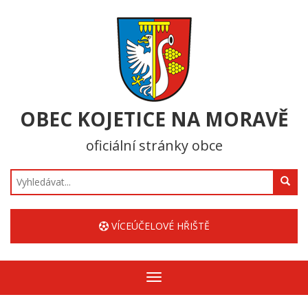
OBEC KOJETICE NA MORAVĚ
oficiální stránky obce
Hledat
VÍCEÚČELOVÉ HŘIŠTĚ
Zobrazit/skrýt
navigaci