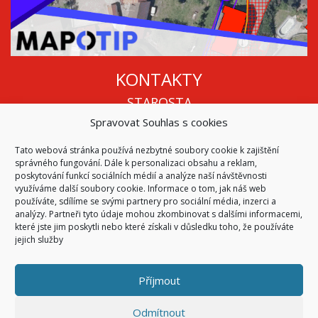
KONTAKTY
STAROSTA
Spravovat Souhlas s cookies
Mgr. Roman Vala
+420 568 883 112
Tato webová stránka používá nezbytné soubory cookie k zajištění
info@oukojetice.cz
správného fungování. Dále k personalizaci obsahu a reklam,
ÚŘEDNÍ HODINY
poskytování funkcí sociálních médií a analýze naší návštěvnosti
využíváme další soubory cookie. Informace o tom, jak náš web
Po, St: 15:30 - 16:30
používáte, sdílíme se svými partnery pro sociální média, inzerci a
analýzy. Partneři tyto údaje mohou zkombinovat s dalšími informacemi,
Všechny kontakty | Kde nás najdete
které jste jim poskytli nebo které získali v důsledku toho, že používáte
Mapa stránek
jejich služby
Příjmout
© 2026
Obec Kojetice na Moravě
Všechna práva vyhrazena
Odmítnout