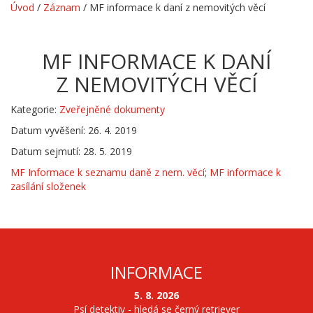
Úvod
/
Záznam
/
MF informace k daní z nemovitých věcí
MF INFORMACE K DANÍ
Z NEMOVITÝCH VĚCÍ
Kategorie:
Zveřejněné dokumenty
Datum vyvěšení: 26. 4. 2019
Datum sejmutí: 28. 5. 2019
MF Informace k seznamu daně z nem. věcí
;
MF informace k
zasílání složenek
INFORMACE
5. 8. 2026
Psí detektiv - hledá se černý retriever