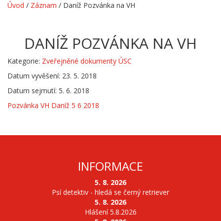
Úvod
/
Záznam
/
Daníž Pozvánka na VH
DANÍŽ POZVÁNKA NA VH
Kategorie:
Zveřejněné dokumenty ÚSC
Datum vyvěšení: 23. 5. 2018
Datum sejmutí: 5. 6. 2018
Pozvánka VH Daníž 5 6 2018
INFORMACE
5. 8. 2026
Psí detektiv - hledá se černý retriever
5. 8. 2026
Hlášení 5.8.2026