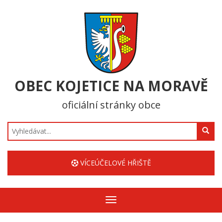
OBEC KOJETICE NA MORAVĚ
oficiální stránky obce
Hledat
VÍCEÚČELOVÉ HŘIŠTĚ
Zobrazit/skrýt
navigaci