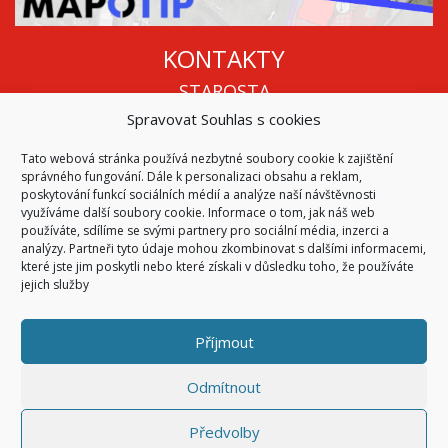
KONTAKTY
STAROSTA
Spravovat Souhlas s cookies
Mgr. Roman Vala
+420 568 883 112
Tato webová stránka používá nezbytné soubory cookie k zajištění
info@oukojetice.cz
správného fungování. Dále k personalizaci obsahu a reklam,
ÚŘEDNÍ HODINY
poskytování funkcí sociálních médií a analýze naší návštěvnosti
využíváme další soubory cookie. Informace o tom, jak náš web
Po, St: 15:30 - 16:30
používáte, sdílíme se svými partnery pro sociální média, inzerci a
analýzy. Partneři tyto údaje mohou zkombinovat s dalšími informacemi,
Všechny kontakty | Kde nás najdete
které jste jim poskytli nebo které získali v důsledku toho, že používáte
Mapa stránek
jejich služby
Příjmout
© 2026
Obec Kojetice na Moravě
Všechna práva vyhrazena
Odmítnout
|
Přístupnost
Code & Design by
Symphony Digital
Předvolby