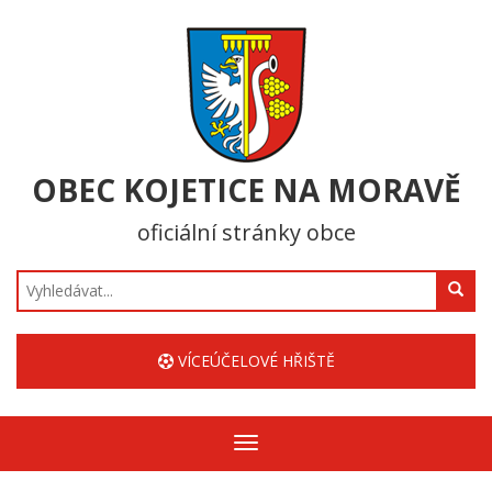
OBEC KOJETICE NA MORAVĚ
oficiální stránky obce
Hledat
VÍCEÚČELOVÉ HŘIŠTĚ
Zobrazit/skrýt
navigaci