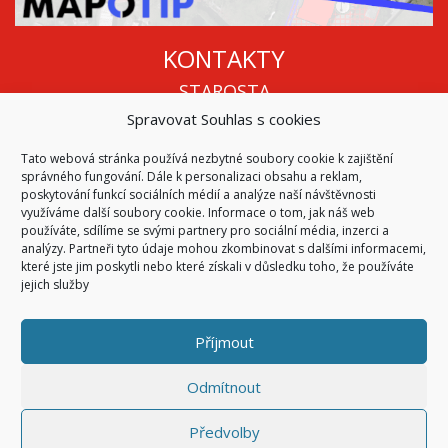
KONTAKTY
STAROSTA
Spravovat Souhlas s cookies
Mgr. Roman Vala
+420 568 883 112
Tato webová stránka používá nezbytné soubory cookie k zajištění
info@oukojetice.cz
správného fungování. Dále k personalizaci obsahu a reklam,
ÚŘEDNÍ HODINY
poskytování funkcí sociálních médií a analýze naší návštěvnosti
využíváme další soubory cookie. Informace o tom, jak náš web
Po, St: 15:30 - 16:30
používáte, sdílíme se svými partnery pro sociální média, inzerci a
analýzy. Partneři tyto údaje mohou zkombinovat s dalšími informacemi,
Všechny kontakty | Kde nás najdete
které jste jim poskytli nebo které získali v důsledku toho, že používáte
Mapa stránek
jejich služby
Příjmout
© 2026
Obec Kojetice na Moravě
Všechna práva vyhrazena
Odmítnout
|
Přístupnost
Code & Design by
Symphony Digital
Předvolby