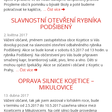
Projdeme obcí k pomníku u bývalé školy a poté budeme
pokračovat ke kapličce,
… Číst více
SLAVNOSTNÍ OTEVŘENÍ RYBNÍKA
PODŠIBENÝ
2. května 2017
Vážení občané, jménem zastupitelstva obce Kojetice si Vás
dovoluji pozvat na slavnostní otevření odbahněného rybníka
Podšibený. Akce se bude konat v sobotu 6.5.2017 od 13 hodin. u
rybníka Podšibený. Na občerstvení pro Vás bude připraven
smažený kapr, bramborový salát, pivo, limo a víno. Děti si
mohou opéct špekáčky. Akce se zúčastní i občané z Kojetic u
Prahy,
… Číst více
OPRAVA SILNICE KOJETICE –
MIKULOVICE
13. dubna 2017
Vážení občané, tak jak jsem avizoval v loňském roce, bude
v termínu od 2.5.2017 do 10.5.2017 uzavřena silnice mezi
Kojeticemi a Mikulovicemi. Na celé silnici bude provedena