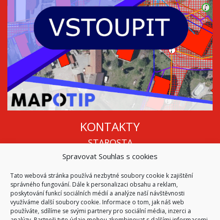
KONTAKTY
STAROSTA
Spravovat Souhlas s cookies
Mgr. Roman Vala
+420 568 883 112
Tato webová stránka používá nezbytné soubory cookie k zajištění
info@oukojetice.cz
správného fungování. Dále k personalizaci obsahu a reklam,
ÚŘEDNÍ HODINY
poskytování funkcí sociálních médií a analýze naší návštěvnosti
využíváme další soubory cookie. Informace o tom, jak náš web
Po, St: 15:30 - 16:30
používáte, sdílíme se svými partnery pro sociální média, inzerci a
analýzy. Partneři tyto údaje mohou zkombinovat s dalšími informacemi,