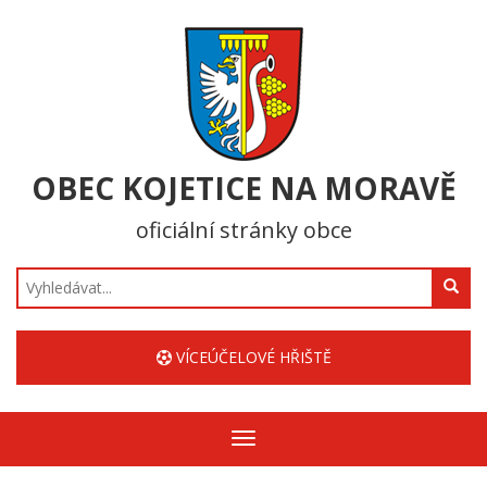
OBEC KOJETICE NA MORAVĚ
oficiální stránky obce
Hledat
VÍCEÚČELOVÉ HŘIŠTĚ
Zobrazit/skrýt
navigaci