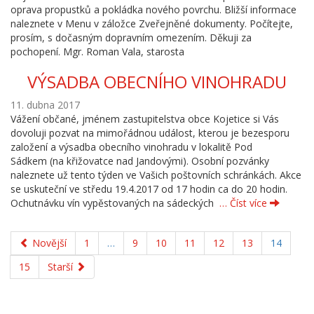
oprava propustků a pokládka nového povrchu. Bližší informace
naleznete v Menu v záložce Zveřejněné dokumenty. Počítejte,
prosím, s dočasným dopravním omezením. Děkuji za
pochopení. Mgr. Roman Vala, starosta
VÝSADBA OBECNÍHO VINOHRADU
11. dubna 2017
Vážení občané, jménem zastupitelstva obce Kojetice si Vás
dovoluji pozvat na mimořádnou událost, kterou je bezesporu
založení a výsadba obecního vinohradu v lokalitě Pod
Sádkem (na křižovatce nad Jandovými). Osobní pozvánky
naleznete už tento týden ve Vašich poštovních schránkách. Akce
se uskuteční ve středu 19.4.2017 od 17 hodin ca do 20 hodin.
Ochutnávku vín vypěstovaných na sádeckých
… Číst více
Novější
1
…
9
10
11
12
13
14
15
Starší