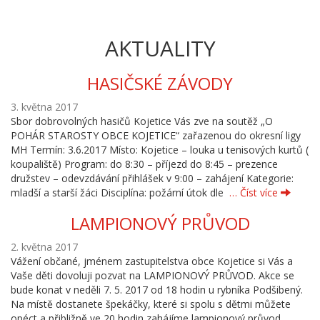
AKTUALITY
HASIČSKÉ ZÁVODY
3. května 2017
Sbor dobrovolných hasičů Kojetice Vás zve na soutěž „O
POHÁR STAROSTY OBCE KOJETICE“ zařazenou do okresní ligy
MH Termín: 3.6.2017 Místo: Kojetice – louka u tenisových kurtů (
koupaliště) Program: do 8:30 – příjezd do 8:45 – prezence
družstev – odevzdávání přihlášek v 9:00 – zahájení Kategorie:
mladší a starší žáci Disciplína: požární útok dle
… Číst více
LAMPIONOVÝ PRŮVOD
2. května 2017
Vážení občané, jménem zastupitelstva obce Kojetice si Vás a
Vaše děti dovoluji pozvat na LAMPIONOVÝ PRŮVOD. Akce se
bude konat v neděli 7. 5. 2017 od 18 hodin u rybníka Podšibený.
Na místě dostanete špekáčky, které si spolu s dětmi můžete
opéct a přibližně ve 20 hodin zahájíme lampionový průvod.