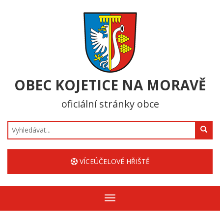
OBEC KOJETICE NA MORAVĚ
oficiální stránky obce
Hledat
VÍCEÚČELOVÉ HŘIŠTĚ
Zobrazit/skrýt
navigaci