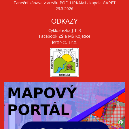
Taneční zábava v areálu POD LIPKAMI - kapela GARET
23.5.2026
ODKAZY
Cyklostezka J-T-R
Facebook ZŠ a MŠ Kojetice
JaroNet, s.r.o.