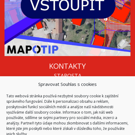
KONTAKTY
STAROSTA
Spravovat Souhlas s cookies
Mgr. Roman Vala
+420 568 883 112
Tato webová stránka používá nezbytné soubory cookie k zajištění
info@oukojetice.cz
správného fungování. Dále k personalizaci obsahu a reklam,
ÚŘEDNÍ HODINY
poskytování funkcí sociálních médií a analýze naší návštěvnosti
využíváme další soubory cookie. Informace o tom, jak náš web
Po, St: 15:30 - 16:30
používáte, sdílíme se svými partnery pro sociální média, inzerci a
analýzy. Partneři tyto údaje mohou zkombinovat s dalšími informacemi,
Všechny kontakty | Kde nás najdete
které jste jim poskytli nebo které získali v důsledku toho, že používáte
Mapa stránek
jejich služby