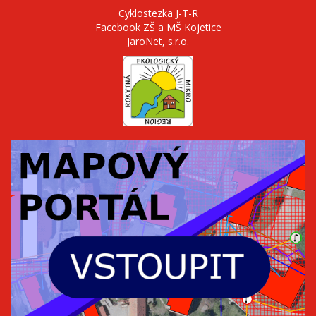
Cyklostezka J-T-R
Facebook ZŠ a MŠ Kojetice
JaroNet, s.r.o.