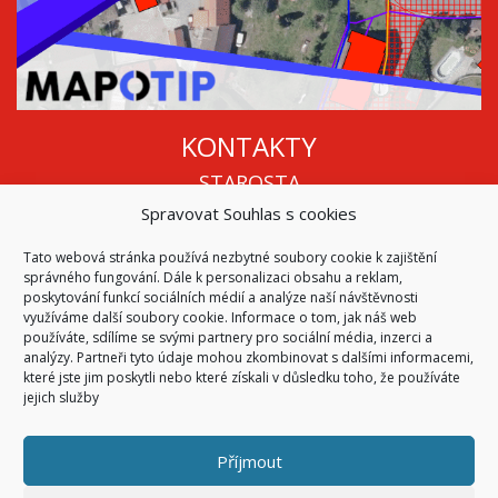
KONTAKTY
STAROSTA
Spravovat Souhlas s cookies
Mgr. Roman Vala
+420 568 883 112
Tato webová stránka používá nezbytné soubory cookie k zajištění
info@oukojetice.cz
správného fungování. Dále k personalizaci obsahu a reklam,
ÚŘEDNÍ HODINY
poskytování funkcí sociálních médií a analýze naší návštěvnosti
využíváme další soubory cookie. Informace o tom, jak náš web
Po, St: 15:30 - 16:30
používáte, sdílíme se svými partnery pro sociální média, inzerci a
analýzy. Partneři tyto údaje mohou zkombinovat s dalšími informacemi,
Všechny kontakty | Kde nás najdete
které jste jim poskytli nebo které získali v důsledku toho, že používáte
Mapa stránek
jejich služby
Příjmout
© 2026
Obec Kojetice na Moravě