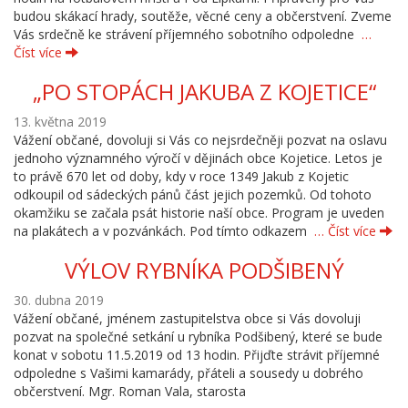
budou skákací hrady, soutěže, věcné ceny a občerstvení. Zveme
Vás srdečně ke strávení příjemného sobotního odpoledne
…
Číst více
„PO STOPÁCH JAKUBA Z KOJETICE“
13. května 2019
Vážení občané, dovoluji si Vás co nejsrdečněji pozvat na oslavu
jednoho významného výročí v dějinách obce Kojetice. Letos je
to právě 670 let od doby, kdy v roce 1349 Jakub z Kojetic
odkoupil od sádeckých pánů část jejich pozemků. Od tohoto
okamžiku se začala psát historie naší obce. Program je uveden
na plakátech a v pozvánkách. Pod tímto odkazem
… Číst více
VÝLOV RYBNÍKA PODŠIBENÝ
30. dubna 2019
Vážení občané, jménem zastupitelstva obce si Vás dovoluji
pozvat na společné setkání u rybníka Podšibený, které se bude
konat v sobotu 11.5.2019 od 13 hodin. Přijďte strávit příjemné
odpoledne s Vašimi kamarády, přáteli a sousedy u dobrého
občerstvení. Mgr. Roman Vala, starosta