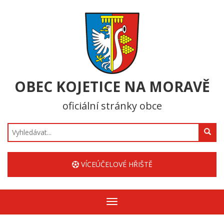
OBEC KOJETICE NA MORAVĚ
oficiální stránky obce
Hledat
VÍCEÚČELOVÉ HŘIŠTĚ
Zobrazit/skrýt
navigaci