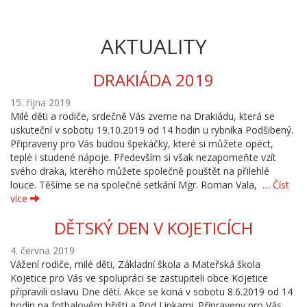
AKTUALITY
DRAKIÁDA 2019
15. října 2019
Milé děti a rodiče, srdečně Vás zveme na Drakiádu, která se
uskuteční v sobotu 19.10.2019 od 14 hodin u rybníka Podšibený.
Připraveny pro Vás budou špekáčky, které si můžete opéct,
teplé i studené nápoje. Především si však nezapomeňte vzít
svého draka, kterého můžete společně pouštět na přilehlé
louce. Těšíme se na společné setkání Mgr. Roman Vala,
… Číst
více
DĚTSKÝ DEN V KOJETICÍCH
4. června 2019
Vážení rodiče, milé děti, Základní škola a Mateřská škola
Kojetice pro Vás ve spolupráci se zastupiteli obce Kojetice
připravili oslavu Dne dětí. Akce se koná v sobotu 8.6.2019 od 14
hodin na fotbalovém hřišti a Pod Lipkami. Připraveny pro Vás