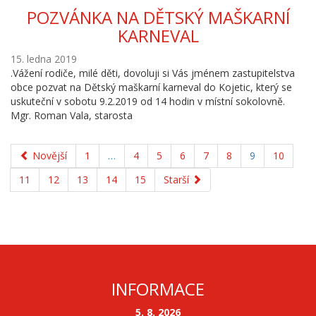
POZVÁNKA NA DĚTSKÝ MAŠKARNÍ
KARNEVAL
15. ledna 2019
.Vážení rodiče, milé děti, dovoluji si Vás jménem zastupitelstva
obce pozvat na Dětský maškarní karneval do Kojetic, který se
uskuteční v sobotu 9.2.2019 od 14 hodin v místní sokolovně.
Mgr. Roman Vala, starosta
Novější
1
…
4
5
6
7
8
9
10
11
12
13
14
15
Starší
INFORMACE
5. 8. 2026