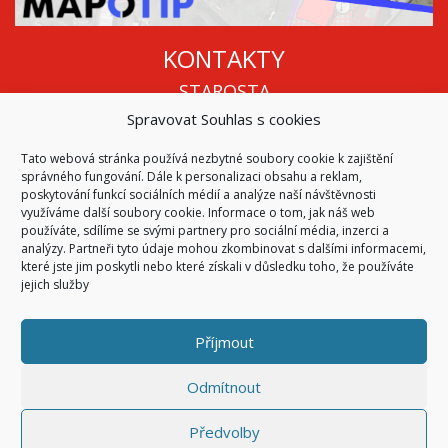
KONTAKTY
STAROSTA
Spravovat Souhlas s cookies
Mgr. Roman Vala
+420 568 883 112
Tato webová stránka používá nezbytné soubory cookie k zajištění
info@oukojetice.cz
správného fungování. Dále k personalizaci obsahu a reklam,
ÚŘEDNÍ HODINY
poskytování funkcí sociálních médií a analýze naší návštěvnosti
využíváme další soubory cookie. Informace o tom, jak náš web
Po, St: 15:30 - 16:30
používáte, sdílíme se svými partnery pro sociální média, inzerci a
analýzy. Partneři tyto údaje mohou zkombinovat s dalšími informacemi,
Všechny kontakty | Kde nás najdete
které jste jim poskytli nebo které získali v důsledku toho, že používáte
Mapa stránek
jejich služby
Příjmout
© 2026
Obec Kojetice na Moravě
Všechna práva vyhrazena
Odmítnout
|
Přístupnost
Code & Design by
Symphony Digital
Předvolby