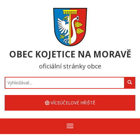
OBEC KOJETICE NA MORAVĚ
oficiální stránky obce
Hledat
VÍCEÚČELOVÉ HŘIŠTĚ
Zobrazit/skrýt
navigaci