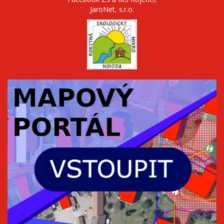
JaroNet, s.r.o.