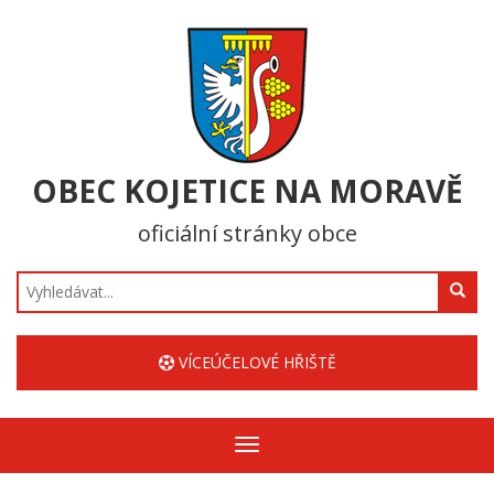
OBEC KOJETICE NA MORAVĚ
oficiální stránky obce
Hledat
VÍCEÚČELOVÉ HŘIŠTĚ
Zobrazit/skrýt
navigaci