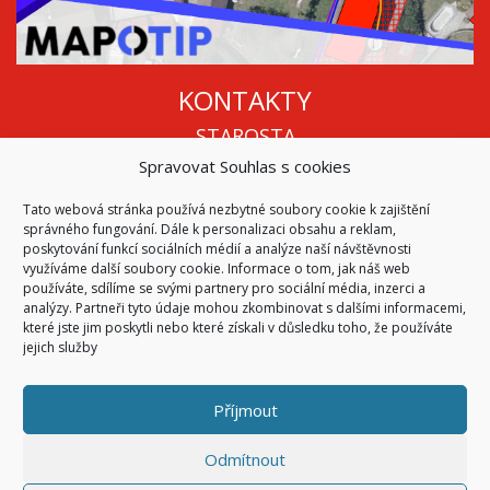
KONTAKTY
STAROSTA
Spravovat Souhlas s cookies
Mgr. Roman Vala
+420 568 883 112
Tato webová stránka používá nezbytné soubory cookie k zajištění
info@oukojetice.cz
správného fungování. Dále k personalizaci obsahu a reklam,
ÚŘEDNÍ HODINY
poskytování funkcí sociálních médií a analýze naší návštěvnosti
využíváme další soubory cookie. Informace o tom, jak náš web
Po, St: 15:30 - 16:30
používáte, sdílíme se svými partnery pro sociální média, inzerci a
analýzy. Partneři tyto údaje mohou zkombinovat s dalšími informacemi,
Všechny kontakty | Kde nás najdete
které jste jim poskytli nebo které získali v důsledku toho, že používáte
Mapa stránek
jejich služby
Příjmout
© 2026
Obec Kojetice na Moravě
Všechna práva vyhrazena
Odmítnout
|
Přístupnost