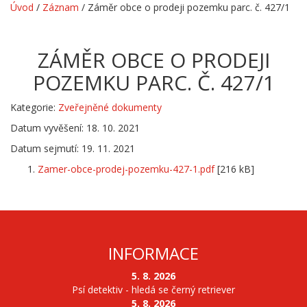
Úvod
/
Záznam
/
Záměr obce o prodeji pozemku parc. č. 427/1
ZÁMĚR OBCE O PRODEJI
POZEMKU PARC. Č. 427/1
Kategorie:
Zveřejněné dokumenty
Datum vyvěšení: 18. 10. 2021
Datum sejmutí: 19. 11. 2021
Zamer-obce-prodej-pozemku-427-1.pdf
[216 kB]
INFORMACE
5. 8. 2026
Psí detektiv - hledá se černý retriever
5. 8. 2026