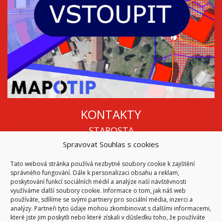
KONTAKTY
STAROSTA
Spravovat Souhlas s cookies
Mgr. Roman Vala
+420 568 883 112
Tato webová stránka používá nezbytné soubory cookie k zajištění
info@oukojetice.cz
správného fungování. Dále k personalizaci obsahu a reklam,
ÚŘEDNÍ HODINY
poskytování funkcí sociálních médií a analýze naší návštěvnosti
využíváme další soubory cookie. Informace o tom, jak náš web
Po, St: 15:30 - 16:30
používáte, sdílíme se svými partnery pro sociální média, inzerci a
analýzy. Partneři tyto údaje mohou zkombinovat s dalšími informacemi,
Všechny kontakty | Kde nás najdete
které jste jim poskytli nebo které získali v důsledku toho, že používáte