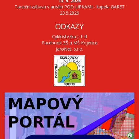
13. 5. 2026
Taneční zábava v areálu POD LIPKAMI - kapela GARET
23.5.2026
ODKAZY
Cyklostezka J-T-R
Facebook ZŠ a MŠ Kojetice
JaroNet, s.r.o.