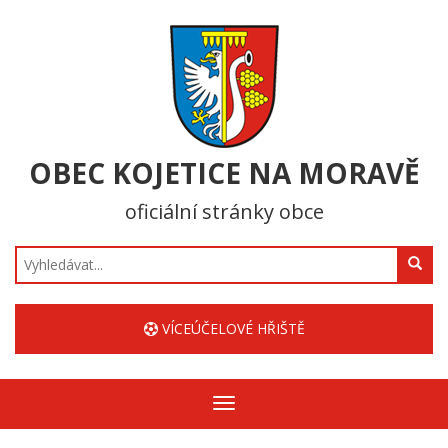
OBEC KOJETICE NA MORAVĚ
oficiální stránky obce
Hledat
VÍCEÚČELOVÉ HŘIŠTĚ
Zobrazit/skrýt
navigaci