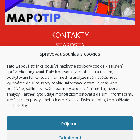
KONTAKTY
STAROSTA
Spravovat Souhlas s cookies
Mgr. Roman Vala
+420 568 883 112
Tato webová stránka používá nezbytné soubory cookie k zajištění
info@oukojetice.cz
správného fungování. Dále k personalizaci obsahu a reklam,
ÚŘEDNÍ HODINY
poskytování funkcí sociálních médií a analýze naší návštěvnosti
využíváme další soubory cookie. Informace o tom, jak náš web
Po, St: 15:30 - 16:30
používáte, sdílíme se svými partnery pro sociální média, inzerci a
analýzy. Partneři tyto údaje mohou zkombinovat s dalšími informacemi,
Všechny kontakty | Kde nás najdete
které jste jim poskytli nebo které získali v důsledku toho, že používáte
Mapa stránek
jejich služby
Příjmout
© 2026
Obec Kojetice na Moravě
Všechna práva vyhrazena
Odmítnout