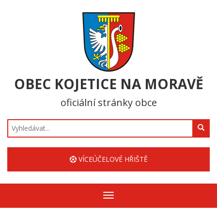
OBEC KOJETICE NA MORAVĚ
oficiální stránky obce
Hledat
VÍCEÚČELOVÉ HŘIŠTĚ
Zobrazit/skrýt
navigaci