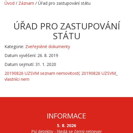
Úvod
/
Záznam
/
Úřad pro zastupování státu
ÚŘAD PRO ZASTUPOVÁNÍ
STÁTU
Kategorie:
Zveřejněné dokumenty
Datum vyvěšení: 26. 8. 2019
Datum sejmutí: 31. 1. 2020
20190826 UZSVM seznam nemovitostí
;
20190826 UZSVM_
vlastníci nem
INFORMACE
5. 8. 2026
Psí detektiv - hledá se černý retriever