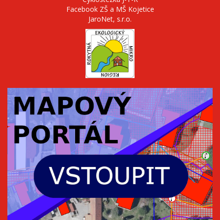
Facebook ZŠ a MŠ Kojetice
JaroNet, s.r.o.