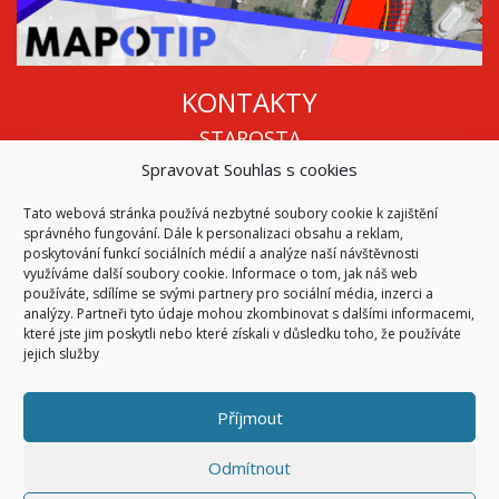
KONTAKTY
STAROSTA
Spravovat Souhlas s cookies
Mgr. Roman Vala
+420 568 883 112
Tato webová stránka používá nezbytné soubory cookie k zajištění
info@oukojetice.cz
správného fungování. Dále k personalizaci obsahu a reklam,
ÚŘEDNÍ HODINY
poskytování funkcí sociálních médií a analýze naší návštěvnosti
využíváme další soubory cookie. Informace o tom, jak náš web
Po, St: 15:30 - 16:30
používáte, sdílíme se svými partnery pro sociální média, inzerci a
analýzy. Partneři tyto údaje mohou zkombinovat s dalšími informacemi,
Všechny kontakty | Kde nás najdete
které jste jim poskytli nebo které získali v důsledku toho, že používáte
Mapa stránek
jejich služby
Příjmout
© 2026
Obec Kojetice na Moravě
Všechna práva vyhrazena
Odmítnout
|
Přístupnost