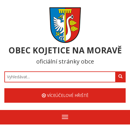
OBEC KOJETICE NA MORAVĚ
oficiální stránky obce
Hledat
VÍCEÚČELOVÉ HŘIŠTĚ
Zobrazit/skrýt
navigaci