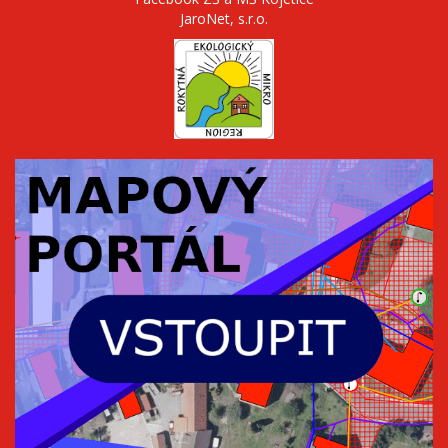
JaroNet, s.r.o.