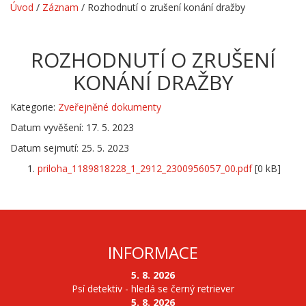
Úvod
/
Záznam
/
Rozhodnutí o zrušení konání dražby
ROZHODNUTÍ O ZRUŠENÍ
KONÁNÍ DRAŽBY
Kategorie:
Zveřejněné dokumenty
Datum vyvěšení: 17. 5. 2023
Datum sejmutí: 25. 5. 2023
priloha_1189818228_1_2912_2300956057_00.pdf
[0 kB]
INFORMACE
5. 8. 2026
Psí detektiv - hledá se černý retriever
5. 8. 2026