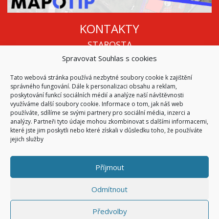
KONTAKTY
STAROSTA
Spravovat Souhlas s cookies
Mgr. Roman Vala
+420 568 883 112
Tato webová stránka používá nezbytné soubory cookie k zajištění
info@oukojetice.cz
správného fungování. Dále k personalizaci obsahu a reklam,
ÚŘEDNÍ HODINY
poskytování funkcí sociálních médií a analýze naší návštěvnosti
využíváme další soubory cookie. Informace o tom, jak náš web
Po, St: 15:30 - 16:30
používáte, sdílíme se svými partnery pro sociální média, inzerci a
analýzy. Partneři tyto údaje mohou zkombinovat s dalšími informacemi,
Všechny kontakty | Kde nás najdete
které jste jim poskytli nebo které získali v důsledku toho, že používáte
Mapa stránek
jejich služby
Příjmout
© 2026
Obec Kojetice na Moravě
Všechna práva vyhrazena
Odmítnout
|
Přístupnost
Code & Design by
Symphony Digital
Předvolby