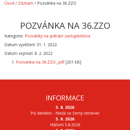
Úvod
/
Záznam
/
Pozvánka na 36.ZZO
POZVÁNKA NA 36.ZZO
Kategorie:
Pozvánky na jednání zastupitelstva
Datum vyvěšení: 31. 1. 2022
Datum sejmutí: 8. 2. 2022
Pozvanka-na-36.ZZO_.pdf
[201 kB]
INFORMACE
5. 8. 2026
Psí detektiv - hledá se černý retriever
5. 8. 2026
Hlášení 5.8.2026