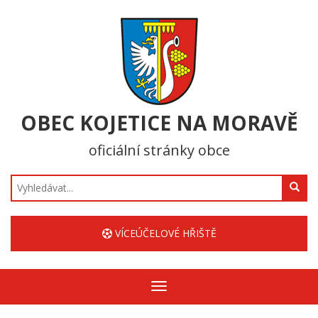
OBEC KOJETICE NA MORAVĚ
oficiální stránky obce
Hledat
VÍCEÚČELOVÉ HŘIŠTĚ
Zobrazit/skrýt
navigaci