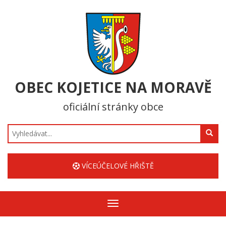
OBEC KOJETICE NA MORAVĚ
oficiální stránky obce
Hledat
VÍCEÚČELOVÉ HŘIŠTĚ
Zobrazit/skrýt
navigaci