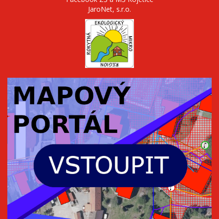
JaroNet, s.r.o.