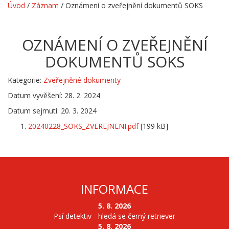
Úvod
/
Záznam
/
Oznámení o zveřejnění dokumentů SOKS
OZNÁMENÍ O ZVEŘEJNĚNÍ
DOKUMENTŮ SOKS
Kategorie:
Zveřejněné dokumenty
Datum vyvěšení: 28. 2. 2024
Datum sejmutí: 20. 3. 2024
20240228_SOKS_ZVEREJNENI.pdf
[199 kB]
INFORMACE
5. 8. 2026
Psí detektiv - hledá se černý retriever
5. 8. 2026