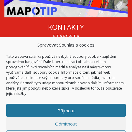
KONTAKTY
STAROSTA
Spravovat Souhlas s cookies
Mgr. Roman Vala
+420 568 883 112
Tato webová stránka používá nezbytné soubory cookie k zajištění
info@oukojetice.cz
správného fungování. Dále k personalizaci obsahu a reklam,
ÚŘEDNÍ HODINY
poskytování funkcí sociálních médií a analýze naší návštěvnosti
využíváme další soubory cookie. Informace o tom, jak náš web
Po, St: 15:30 - 16:30
používáte, sdílíme se svými partnery pro sociální média, inzerci a
analýzy. Partneři tyto údaje mohou zkombinovat s dalšími informacemi,
Všechny kontakty | Kde nás najdete
které jste jim poskytli nebo které získali v důsledku toho, že používáte
Mapa stránek
jejich služby
Příjmout
© 2026
Obec Kojetice na Moravě
Všechna práva vyhrazena
Odmítnout
|
Přístupnost