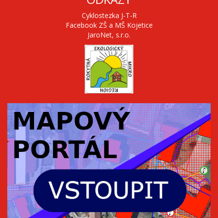
Cyklostezka J-T-R
Facebook ZŠ a MŠ Kojetice
JaroNet, s.r.o.