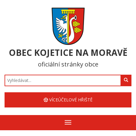
OBEC KOJETICE NA MORAVĚ
oficiální stránky obce
Hledat
VÍCEÚČELOVÉ HŘIŠTĚ
Zobrazit/skrýt
navigaci