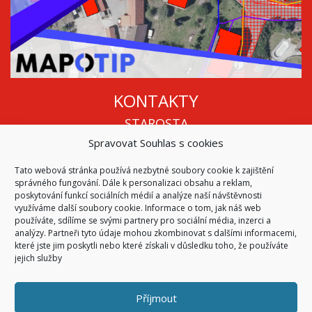
KONTAKTY
STAROSTA
Spravovat Souhlas s cookies
Mgr. Roman Vala
+420 568 883 112
Tato webová stránka používá nezbytné soubory cookie k zajištění
info@oukojetice.cz
správného fungování. Dále k personalizaci obsahu a reklam,
ÚŘEDNÍ HODINY
poskytování funkcí sociálních médií a analýze naší návštěvnosti
využíváme další soubory cookie. Informace o tom, jak náš web
Po, St: 15:30 - 16:30
používáte, sdílíme se svými partnery pro sociální média, inzerci a
analýzy. Partneři tyto údaje mohou zkombinovat s dalšími informacemi,
Všechny kontakty | Kde nás najdete
které jste jim poskytli nebo které získali v důsledku toho, že používáte
Mapa stránek
jejich služby
Příjmout
© 2026
Obec Kojetice na Moravě