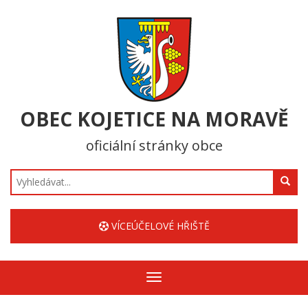
OBEC KOJETICE NA MORAVĚ
oficiální stránky obce
Hledat
VÍCEÚČELOVÉ HŘIŠTĚ
Zobrazit/skrýt
navigaci