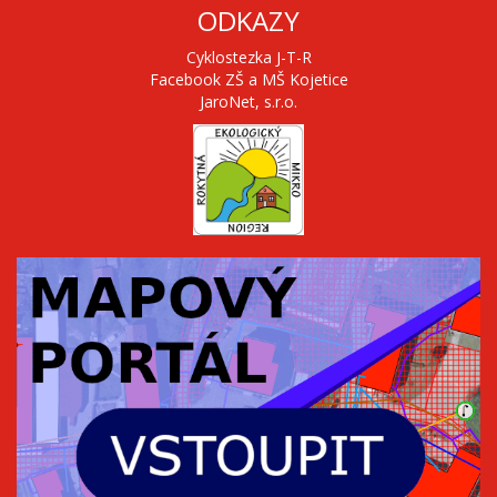
ODKAZY
Cyklostezka J-T-R
Facebook ZŠ a MŠ Kojetice
JaroNet, s.r.o.