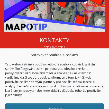
KONTAKTY
STAROSTA
Spravovat Souhlas s cookies
Mgr. Roman Vala
+420 568 883 112
Tato webová stránka používá nezbytné soubory cookie k zajištění
info@oukojetice.cz
správného fungování. Dále k personalizaci obsahu a reklam,
ÚŘEDNÍ HODINY
poskytování funkcí sociálních médií a analýze naší návštěvnosti
využíváme další soubory cookie. Informace o tom, jak náš web
Po, St: 15:30 - 16:30
používáte, sdílíme se svými partnery pro sociální média, inzerci a
analýzy. Partneři tyto údaje mohou zkombinovat s dalšími informacemi,
Všechny kontakty | Kde nás najdete
které jste jim poskytli nebo které získali v důsledku toho, že používáte
Mapa stránek
jejich služby
Příjmout