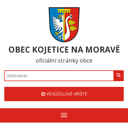
OBEC KOJETICE NA MORAVĚ
oficiální stránky obce
Hledat
VÍCEÚČELOVÉ HŘIŠTĚ
Zobrazit/skrýt
navigaci