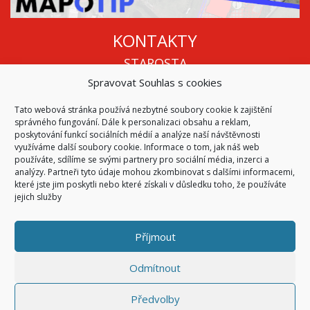
KONTAKTY
STAROSTA
Spravovat Souhlas s cookies
Mgr. Roman Vala
+420 568 883 112
Tato webová stránka používá nezbytné soubory cookie k zajištění
info@oukojetice.cz
správného fungování. Dále k personalizaci obsahu a reklam,
ÚŘEDNÍ HODINY
poskytování funkcí sociálních médií a analýze naší návštěvnosti
využíváme další soubory cookie. Informace o tom, jak náš web
Po, St: 15:30 - 16:30
používáte, sdílíme se svými partnery pro sociální média, inzerci a
analýzy. Partneři tyto údaje mohou zkombinovat s dalšími informacemi,
Všechny kontakty | Kde nás najdete
které jste jim poskytli nebo které získali v důsledku toho, že používáte
Mapa stránek
jejich služby
Příjmout
© 2026
Obec Kojetice na Moravě
Všechna práva vyhrazena
Odmítnout
|
Přístupnost
Code & Design by
Symphony Digital
Předvolby