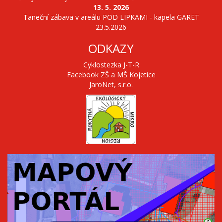
13. 5. 2026
Taneční zábava v areálu POD LIPKAMI - kapela GARET
23.5.2026
ODKAZY
Cyklostezka J-T-R
Facebook ZŠ a MŠ Kojetice
JaroNet, s.r.o.