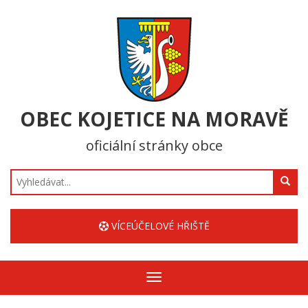
OBEC KOJETICE NA MORAVĚ
oficiální stránky obce
Hledat
VÍCEÚČELOVÉ HŘIŠTĚ
Zobrazit/skrýt
navigaci