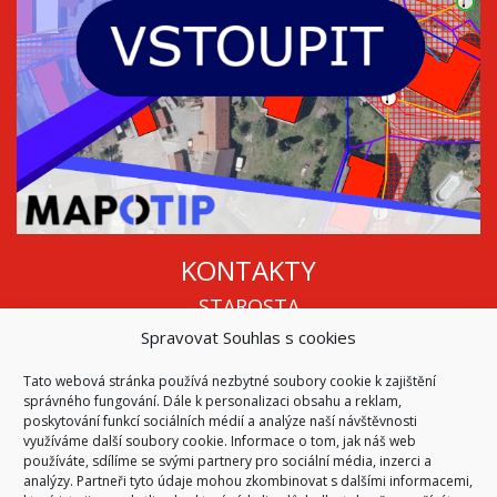
KONTAKTY
STAROSTA
Spravovat Souhlas s cookies
Mgr. Roman Vala
+420 568 883 112
Tato webová stránka používá nezbytné soubory cookie k zajištění
info@oukojetice.cz
správného fungování. Dále k personalizaci obsahu a reklam,
ÚŘEDNÍ HODINY
poskytování funkcí sociálních médií a analýze naší návštěvnosti
využíváme další soubory cookie. Informace o tom, jak náš web
Po, St: 15:30 - 16:30
používáte, sdílíme se svými partnery pro sociální média, inzerci a
analýzy. Partneři tyto údaje mohou zkombinovat s dalšími informacemi,
Všechny kontakty | Kde nás najdete