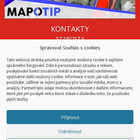
KONTAKTY
STAROSTA
Spravovat Souhlas s cookies
Mgr. Roman Vala
+420 568 883 112
Tato webová stránka používá nezbytné soubory cookie k zajištění
info@oukojetice.cz
správného fungování. Dále k personalizaci obsahu a reklam,
ÚŘEDNÍ HODINY
poskytování funkcí sociálních médií a analýze naší návštěvnosti
využíváme další soubory cookie. Informace o tom, jak náš web
Po, St: 15:30 - 16:30
používáte, sdílíme se svými partnery pro sociální média, inzerci a
analýzy. Partneři tyto údaje mohou zkombinovat s dalšími informacemi,
Všechny kontakty | Kde nás najdete
které jste jim poskytli nebo které získali v důsledku toho, že používáte
Mapa stránek
jejich služby
Příjmout
© 2026
Obec Kojetice na Moravě
Všechna práva vyhrazena
Odmítnout
|
Přístupnost