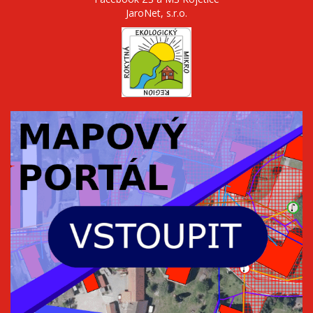
JaroNet, s.r.o.