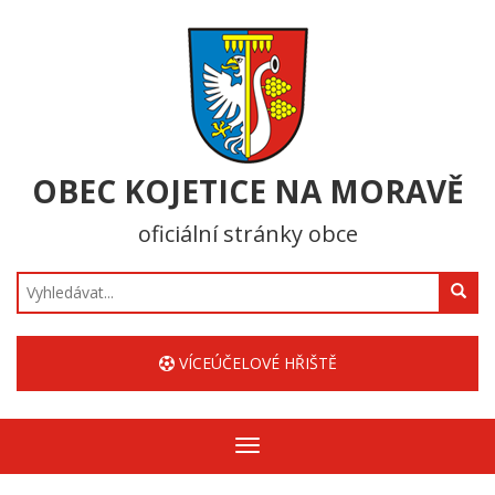
OBEC KOJETICE NA MORAVĚ
oficiální stránky obce
Hledat
VÍCEÚČELOVÉ HŘIŠTĚ
Zobrazit/skrýt
navigaci