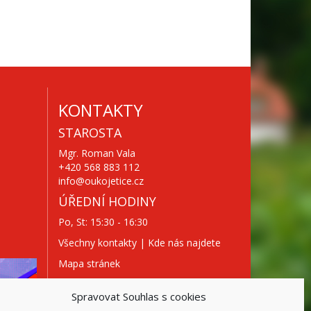
KONTAKTY
STAROSTA
Mgr. Roman Vala
+420 568 883 112
info@oukojetice.cz
ÚŘEDNÍ HODINY
Po, St: 15:30 - 16:30
Všechny kontakty | Kde nás najdete
Mapa stránek
Spravovat Souhlas s cookies