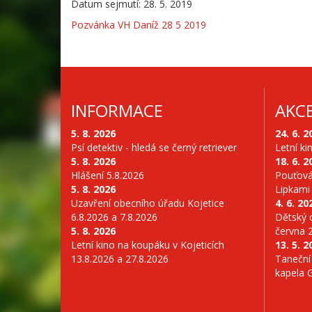
Datum sejmutí: 28. 5. 2019
Pozvánka VH Daníž 28 5 2019
INFORMACE
AKC
5. 8. 2026
24. 6. 2
Psí detektiv - hledá se černý retriever
Letní ki
5. 8. 2026
18. 6. 2
Hlášení 5.8.2026
Pouťová
5. 8. 2026
Lipkami
Uzavření obecního úřadu Kojetice
4. 6. 20
6.8.2026 a 7.8.2026
Dětský d
5. 8. 2026
června 
Letní kino na koupáku v Kojeticích
13. 5. 2
13.8.2026 a 27.8.2026
Taneční
kapela 