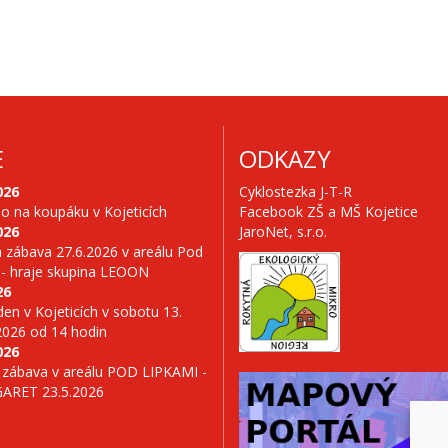
E
ODKAZY
026
Cyklostezka J-T-R
no na koupáku v Kojeticích
Facebook ZŠ a MŠ Kojetice
026
JaroNet, s.r.o.
 zábava 27.6.2026 v areálu Pod
 - hraje skupina LEOON
26
en v Kojeticích v sobotu 13.
2026 od 14 hodin
026
 zábava v areálu POD LIPKAMI -
GARET 23.5.2026