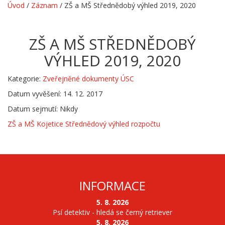
Úvod
/
Záznam
/
ZŠ a MŠ Střednědobý výhled 2019, 2020
ZŠ A MŠ STŘEDNĚDOBÝ
VÝHLED 2019, 2020
Kategorie:
Zveřejněné dokumenty ÚSC
Datum vyvěšení: 14. 12. 2017
Datum sejmutí: Nikdy
ZŠ a MŠ Kojetice Střednědový výhled rozpočtu
INFORMACE
5. 8. 2026
Psí detektiv - hledá se černý retriever
5. 8. 2026