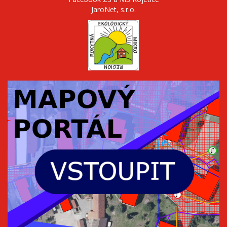
JaroNet, s.r.o.