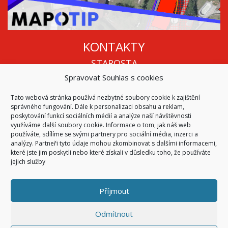
KONTAKTY
STAROSTA
Spravovat Souhlas s cookies
Mgr. Roman Vala
+420 568 883 112
Tato webová stránka používá nezbytné soubory cookie k zajištění
info@oukojetice.cz
správného fungování. Dále k personalizaci obsahu a reklam,
ÚŘEDNÍ HODINY
poskytování funkcí sociálních médií a analýze naší návštěvnosti
využíváme další soubory cookie. Informace o tom, jak náš web
Po, St: 15:30 - 16:30
používáte, sdílíme se svými partnery pro sociální média, inzerci a
analýzy. Partneři tyto údaje mohou zkombinovat s dalšími informacemi,
Všechny kontakty | Kde nás najdete
které jste jim poskytli nebo které získali v důsledku toho, že používáte
Mapa stránek
jejich služby
Příjmout
© 2026
Obec Kojetice na Moravě
Všechna práva vyhrazena
Odmítnout
|
Přístupnost