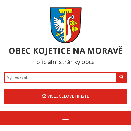
OBEC KOJETICE NA MORAVĚ
oficiální stránky obce
Hledat
VÍCEÚČELOVÉ HŘIŠTĚ
Zobrazit/skrýt
navigaci