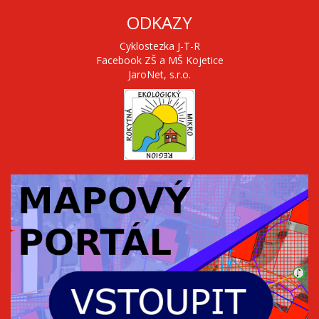
ODKAZY
Cyklostezka J-T-R
Facebook ZŠ a MŠ Kojetice
JaroNet, s.r.o.