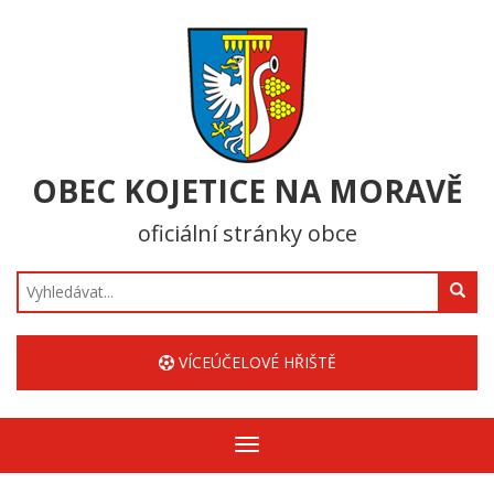
OBEC KOJETICE NA MORAVĚ
oficiální stránky obce
Hledat
VÍCEÚČELOVÉ HŘIŠTĚ
Zobrazit/skrýt
navigaci