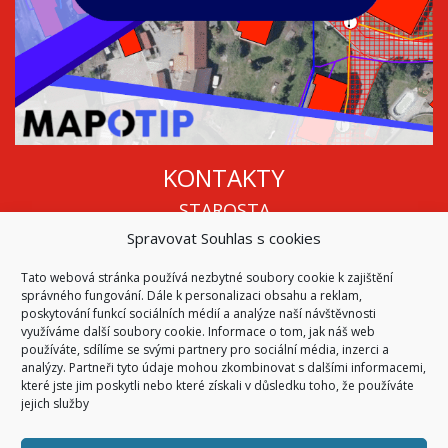
KONTAKTY
STAROSTA
Spravovat Souhlas s cookies
Mgr. Roman Vala
+420 568 883 112
Tato webová stránka používá nezbytné soubory cookie k zajištění
info@oukojetice.cz
správného fungování. Dále k personalizaci obsahu a reklam,
ÚŘEDNÍ HODINY
poskytování funkcí sociálních médií a analýze naší návštěvnosti
využíváme další soubory cookie. Informace o tom, jak náš web
Po, St: 15:30 - 16:30
používáte, sdílíme se svými partnery pro sociální média, inzerci a
analýzy. Partneři tyto údaje mohou zkombinovat s dalšími informacemi,
Všechny kontakty | Kde nás najdete
které jste jim poskytli nebo které získali v důsledku toho, že používáte
Mapa stránek
jejich služby