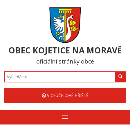
OBEC KOJETICE NA MORAVĚ
oficiální stránky obce
Hledat
VÍCEÚČELOVÉ HŘIŠTĚ
Zobrazit/skrýt
navigaci