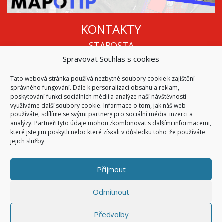
KONTAKTY
STAROSTA
Spravovat Souhlas s cookies
Mgr. Roman Vala
+420 568 883 112
Tato webová stránka používá nezbytné soubory cookie k zajištění
info@oukojetice.cz
správného fungování. Dále k personalizaci obsahu a reklam,
ÚŘEDNÍ HODINY
poskytování funkcí sociálních médií a analýze naší návštěvnosti
využíváme další soubory cookie. Informace o tom, jak náš web
Po, St: 15:30 - 16:30
používáte, sdílíme se svými partnery pro sociální média, inzerci a
analýzy. Partneři tyto údaje mohou zkombinovat s dalšími informacemi,
Všechny kontakty | Kde nás najdete
které jste jim poskytli nebo které získali v důsledku toho, že používáte
Mapa stránek
jejich služby
Příjmout
© 2026
Obec Kojetice na Moravě
Všechna práva vyhrazena
Odmítnout
|
Přístupnost
Code & Design by
Symphony Digital
Předvolby