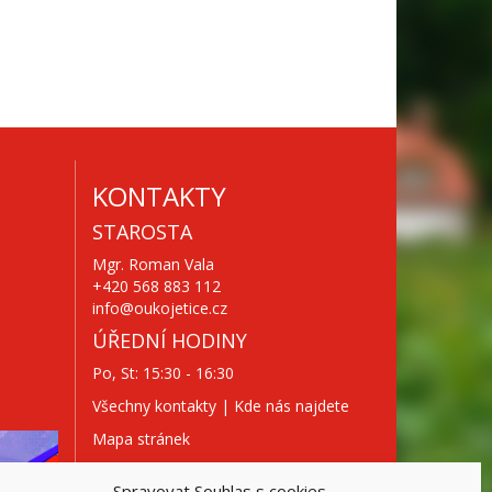
KONTAKTY
STAROSTA
Mgr. Roman Vala
+420 568 883 112
info@oukojetice.cz
ÚŘEDNÍ HODINY
Po, St: 15:30 - 16:30
Všechny kontakty | Kde nás najdete
Mapa stránek
Spravovat Souhlas s cookies