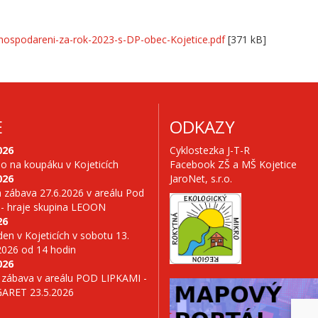
ospodareni-za-rok-2023-s-DP-obec-Kojetice.pdf
[371 kB]
E
ODKAZY
026
Cyklostezka J-T-R
no na koupáku v Kojeticích
Facebook ZŠ a MŠ Kojetice
026
JaroNet, s.r.o.
 zábava 27.6.2026 v areálu Pod
 - hraje skupina LEOON
26
en v Kojeticích v sobotu 13.
2026 od 14 hodin
026
 zábava v areálu POD LIPKAMI -
GARET 23.5.2026