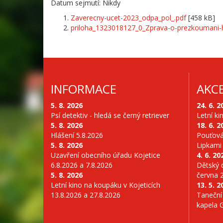
Datum sejmutí: Nikdy
Zaverecny-ucet-2023_odpa_pol_.pdf
[458 kB]
priloha_1323018127_0_Zprava-o-prezkoumani-h
INFORMACE
AKC
5. 8. 2026
24. 6. 2
Psí detektiv - hledá se černý retriever
Letní ki
5. 8. 2026
18. 6. 2
Hlášení 5.8.2026
Pouťová
5. 8. 2026
Lipkami
Uzavření obecního úřadu Kojetice
4. 6. 20
6.8.2026 a 7.8.2026
Dětský d
5. 8. 2026
června 
Letní kino na koupáku v Kojeticích
13. 5. 2
13.8.2026 a 27.8.2026
Taneční
kapela 