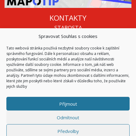
KONTAKTY
STAROSTA
Spravovat Souhlas s cookies
Mgr. Roman Vala
+420 568 883 112
Tato webová stránka používá nezbytné soubory cookie k zajištění
info@oukojetice.cz
správného fungování. Dále k personalizaci obsahu a reklam,
ÚŘEDNÍ HODINY
poskytování funkcí sociálních médií a analýze naší návštěvnosti
využíváme další soubory cookie. Informace o tom, jak náš web
Po, St: 15:30 - 16:30
používáte, sdílíme se svými partnery pro sociální média, inzerci a
analýzy. Partneři tyto údaje mohou zkombinovat s dalšími informacemi,
Všechny kontakty | Kde nás najdete
které jste jim poskytli nebo které získali v důsledku toho, že používáte
Mapa stránek
jejich služby
Příjmout
© 2026
Obec Kojetice na Moravě
Všechna práva vyhrazena
Odmítnout
|
Přístupnost
Code & Design by
Symphony Digital
Předvolby