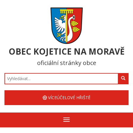
OBEC KOJETICE NA MORAVĚ
oficiální stránky obce
Hledat
VÍCEÚČELOVÉ HŘIŠTĚ
Zobrazit/skrýt
navigaci