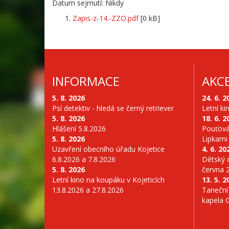
Datum sejmutí: Nikdy
Zapis-z-14.-ZZO.pdf
[0 kB]
INFORMACE
AKC
5. 8. 2026
24. 6. 2
Psí detektiv - hledá se černý retriever
Letní ki
5. 8. 2026
18. 6. 2
Hlášení 5.8.2026
Pouťová
5. 8. 2026
Lipkami
Uzavření obecního úřadu Kojetice
4. 6. 20
6.8.2026 a 7.8.2026
Dětský d
5. 8. 2026
června 
Letní kino na koupáku v Kojeticích
13. 5. 2
13.8.2026 a 27.8.2026
Taneční
kapela 