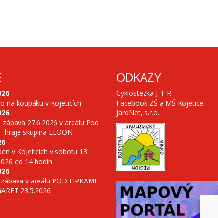
E
ODKAZY
026
Cyklostezka J-T-R
no na koupáku v Kojeticích
Facebook ZŠ a MŠ Kojetice
026
JaroNet, s.r.o.
 zábava 27.6.2026 v areálu Pod
 - hraje skupina LEOON
26
en v Kojeticích v sobotu 13.
2026 od 14 hodin
026
 zábava v areálu POD LIPKAMI -
GARET 23.5.2026