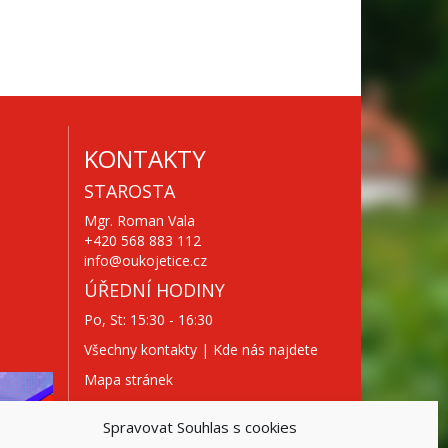
KONTAKTY
STAROSTA
Mgr. Roman Vala
+420 568 883 112
info@oukojetice.cz
ÚŘEDNÍ HODINY
Po, St: 15:30 - 16:30
Všechny kontakty | Kde nás najdete
Mapa stránek
Spravovat Souhlas s cookies