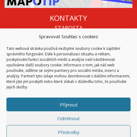
KONTAKTY
STAROSTA
Spravovat Souhlas s cookies
Mgr. Roman Vala
+420 568 883 112
Tato webová stránka používá nezbytné soubory cookie k zajištění
info@oukojetice.cz
správného fungování. Dále k personalizaci obsahu a reklam,
ÚŘEDNÍ HODINY
poskytování funkcí sociálních médií a analýze naší návštěvnosti
využíváme další soubory cookie. Informace o tom, jak náš web
Po, St: 15:30 - 16:30
používáte, sdílíme se svými partnery pro sociální média, inzerci a
analýzy. Partneři tyto údaje mohou zkombinovat s dalšími informacemi,
Všechny kontakty | Kde nás najdete
které jste jim poskytli nebo které získali v důsledku toho, že používáte
Mapa stránek
jejich služby
Příjmout
© 2026
Obec Kojetice na Moravě
Všechna práva vyhrazena
Odmítnout
|
Přístupnost
Code & Design by
Symphony Digital
Předvolby