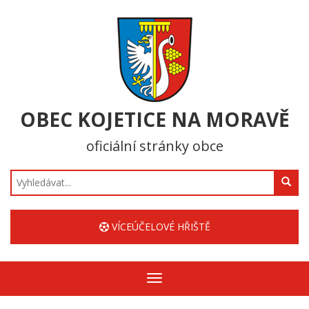
OBEC KOJETICE NA MORAVĚ
oficiální stránky obce
Hledat
VÍCEÚČELOVÉ HŘIŠTĚ
Zobrazit/skrýt
navigaci