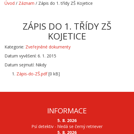
Úvod
/
Záznam
/
Zápis do 1. třídy ZŠ Kojetice
ZÁPIS DO 1. TŘÍDY ZŠ
KOJETICE
Kategorie:
Zveřejněné dokumenty
Datum vyvěšení: 6. 1. 2015
Datum sejmutí: Nikdy
Zápis-do-ZŠ.pdf
[0 kB]
INFORMACE
5. 8. 2026
Psí detektiv - hledá se černý retriever
5. 8. 2026