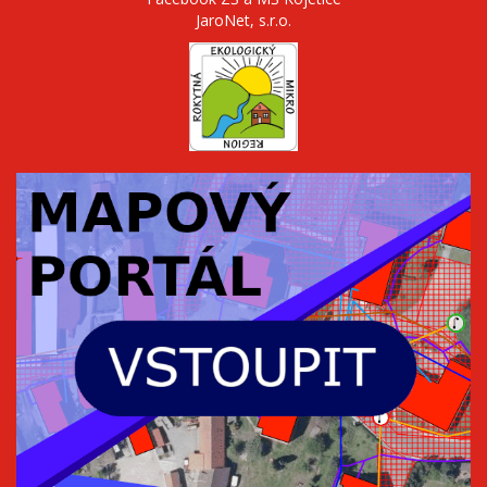
JaroNet, s.r.o.