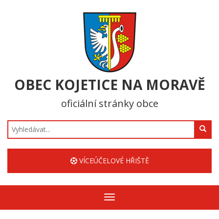
OBEC KOJETICE NA MORAVĚ
oficiální stránky obce
Hledat
VÍCEÚČELOVÉ HŘIŠTĚ
Zobrazit/skrýt
navigaci