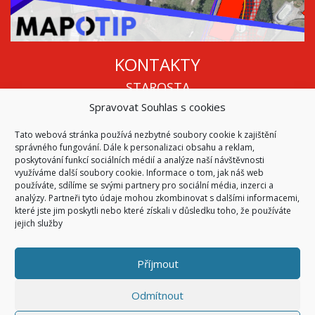
KONTAKTY
STAROSTA
Spravovat Souhlas s cookies
Mgr. Roman Vala
+420 568 883 112
Tato webová stránka používá nezbytné soubory cookie k zajištění
info@oukojetice.cz
správného fungování. Dále k personalizaci obsahu a reklam,
ÚŘEDNÍ HODINY
poskytování funkcí sociálních médií a analýze naší návštěvnosti
využíváme další soubory cookie. Informace o tom, jak náš web
Po, St: 15:30 - 16:30
používáte, sdílíme se svými partnery pro sociální média, inzerci a
analýzy. Partneři tyto údaje mohou zkombinovat s dalšími informacemi,
Všechny kontakty | Kde nás najdete
které jste jim poskytli nebo které získali v důsledku toho, že používáte
Mapa stránek
jejich služby
Příjmout
© 2026
Obec Kojetice na Moravě
Všechna práva vyhrazena
Odmítnout
|
Přístupnost