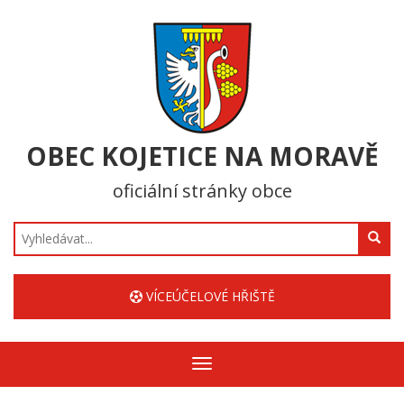
OBEC KOJETICE NA MORAVĚ
oficiální stránky obce
Hledat
VÍCEÚČELOVÉ HŘIŠTĚ
Zobrazit/skrýt
navigaci