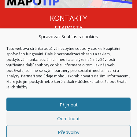
KONTAKTY
STAROSTA
Spravovat Souhlas s cookies
Mgr. Roman Vala
+420 568 883 112
Tato webová stránka používá nezbytné soubory cookie k zajištění
info@oukojetice.cz
správného fungování. Dále k personalizaci obsahu a reklam,
ÚŘEDNÍ HODINY
poskytování funkcí sociálních médií a analýze naší návštěvnosti
využíváme další soubory cookie. Informace o tom, jak náš web
Po, St: 15:30 - 16:30
používáte, sdílíme se svými partnery pro sociální média, inzerci a
analýzy. Partneři tyto údaje mohou zkombinovat s dalšími informacemi,
Všechny kontakty | Kde nás najdete
které jste jim poskytli nebo které získali v důsledku toho, že používáte
Mapa stránek
jejich služby
Příjmout
© 2026
Obec Kojetice na Moravě
Všechna práva vyhrazena
Odmítnout
|
Přístupnost
Code & Design by
Symphony Digital
Předvolby