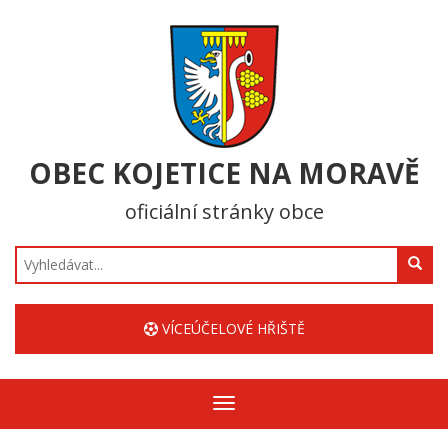
OBEC KOJETICE NA MORAVĚ
oficiální stránky obce
Hledat
VÍCEÚČELOVÉ HŘIŠTĚ
Zobrazit/skrýt
navigaci