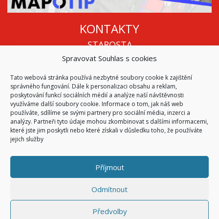
KONTAKTY
STAROSTA
Spravovat Souhlas s cookies
Mgr. Roman Vala
+420 568 883 112
Tato webová stránka používá nezbytné soubory cookie k zajištění
info@oukojetice.cz
správného fungování. Dále k personalizaci obsahu a reklam,
ÚŘEDNÍ HODINY
poskytování funkcí sociálních médií a analýze naší návštěvnosti
využíváme další soubory cookie. Informace o tom, jak náš web
Po, St: 15:30 - 16:30
používáte, sdílíme se svými partnery pro sociální média, inzerci a
analýzy. Partneři tyto údaje mohou zkombinovat s dalšími informacemi,
Všechny kontakty | Kde nás najdete
které jste jim poskytli nebo které získali v důsledku toho, že používáte
Mapa stránek
jejich služby
Příjmout
© 2026
Obec Kojetice na Moravě
Všechna práva vyhrazena
Odmítnout
|
Přístupnost
Code & Design by
Symphony Digital
Předvolby