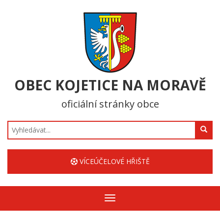
OBEC KOJETICE NA MORAVĚ
oficiální stránky obce
Hledat
VÍCEÚČELOVÉ HŘIŠTĚ
Zobrazit/skrýt
navigaci