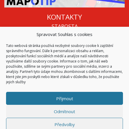
KONTAKTY
STAROSTA
Spravovat Souhlas s cookies
Mgr. Roman Vala
+420 568 883 112
Tato webová stránka používá nezbytné soubory cookie k zajištění
info@oukojetice.cz
správného fungování. Dále k personalizaci obsahu a reklam,
ÚŘEDNÍ HODINY
poskytování funkcí sociálních médií a analýze naší návštěvnosti
využíváme další soubory cookie. Informace o tom, jak náš web
Po, St: 15:30 - 16:30
používáte, sdílíme se svými partnery pro sociální média, inzerci a
analýzy. Partneři tyto údaje mohou zkombinovat s dalšími informacemi,
Všechny kontakty | Kde nás najdete
které jste jim poskytli nebo které získali v důsledku toho, že používáte
Mapa stránek
jejich služby
Příjmout
© 2026
Obec Kojetice na Moravě
Všechna práva vyhrazena
Odmítnout
|
Přístupnost
Code & Design by
Symphony Digital
Předvolby