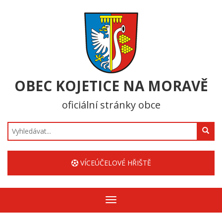
OBEC KOJETICE NA MORAVĚ
oficiální stránky obce
Hledat
VÍCEÚČELOVÉ HŘIŠTĚ
Zobrazit/skrýt
navigaci