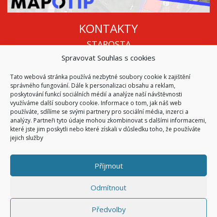
KONTAKTY
STAROSTA
Spravovat Souhlas s cookies
Mgr. Roman Vala
+420 568 883 112
Tato webová stránka používá nezbytné soubory cookie k zajištění
info@oukojetice.cz
správného fungování. Dále k personalizaci obsahu a reklam,
ÚŘEDNÍ HODINY
poskytování funkcí sociálních médií a analýze naší návštěvnosti
využíváme další soubory cookie. Informace o tom, jak náš web
Po, St: 15:30 - 16:30
používáte, sdílíme se svými partnery pro sociální média, inzerci a
analýzy. Partneři tyto údaje mohou zkombinovat s dalšími informacemi,
Všechny kontakty | Kde nás najdete
které jste jim poskytli nebo které získali v důsledku toho, že používáte
Mapa stránek
jejich služby
Příjmout
© 2026
Obec Kojetice na Moravě
Všechna práva vyhrazena
Odmítnout
|
Přístupnost
Code & Design by
Symphony Digital
Předvolby