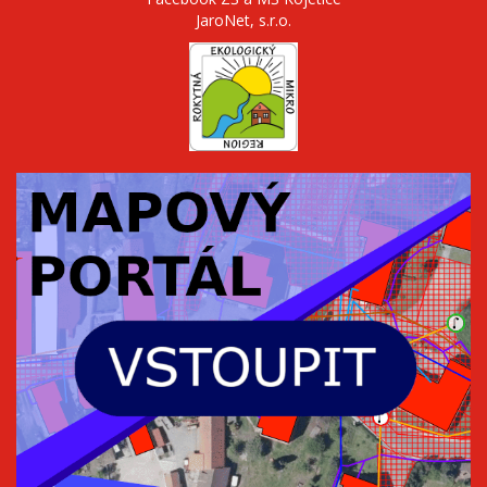
JaroNet, s.r.o.