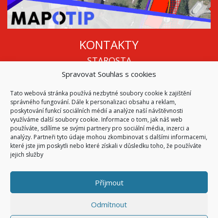
KONTAKTY
STAROSTA
Spravovat Souhlas s cookies
Mgr. Roman Vala
+420 568 883 112
Tato webová stránka používá nezbytné soubory cookie k zajištění
info@oukojetice.cz
správného fungování. Dále k personalizaci obsahu a reklam,
ÚŘEDNÍ HODINY
poskytování funkcí sociálních médií a analýze naší návštěvnosti
využíváme další soubory cookie. Informace o tom, jak náš web
Po, St: 15:30 - 16:30
používáte, sdílíme se svými partnery pro sociální média, inzerci a
analýzy. Partneři tyto údaje mohou zkombinovat s dalšími informacemi,
Všechny kontakty | Kde nás najdete
které jste jim poskytli nebo které získali v důsledku toho, že používáte
Mapa stránek
jejich služby
Příjmout
© 2026
Obec Kojetice na Moravě
Všechna práva vyhrazena
Odmítnout
|
Přístupnost