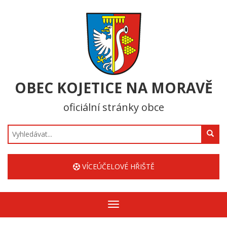
OBEC KOJETICE NA MORAVĚ
oficiální stránky obce
Hledat
VÍCEÚČELOVÉ HŘIŠTĚ
Zobrazit/skrýt
navigaci