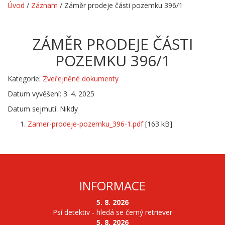
Úvod
/
Záznam
/
Záměr prodeje části pozemku 396/1
ZÁMĚR PRODEJE ČÁSTI
POZEMKU 396/1
Kategorie:
Zveřejněné dokumenty
Datum vyvěšení: 3. 4. 2025
Datum sejmutí: Nikdy
Zamer-prodeje-pozemku_396-1.pdf
[163 kB]
INFORMACE
5. 8. 2026
Psí detektiv - hledá se černý retriever
5. 8. 2026