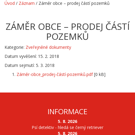
Úvod
/
Záznam
/
Záměr obce – prodej částí pozemků
ZÁMĚR OBCE – PRODEJ ČÁSTÍ
POZEMKŮ
Kategorie:
Zveřejněné dokumenty
Datum vyvěšení: 15. 2. 2018
Datum sejmutí: 5. 3. 2018
Záměr-obce_prodej-částí-pozemků.pdf
[0 kB]
INFORMACE
5. 8. 2026
Psí detektiv - hledá se černý retriever
5. 8. 2026