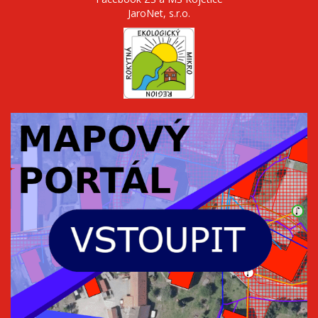
JaroNet, s.r.o.