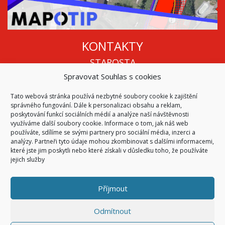
KONTAKTY
STAROSTA
Spravovat Souhlas s cookies
Mgr. Roman Vala
+420 568 883 112
Tato webová stránka používá nezbytné soubory cookie k zajištění
info@oukojetice.cz
správného fungování. Dále k personalizaci obsahu a reklam,
ÚŘEDNÍ HODINY
poskytování funkcí sociálních médií a analýze naší návštěvnosti
využíváme další soubory cookie. Informace o tom, jak náš web
Po, St: 15:30 - 16:30
používáte, sdílíme se svými partnery pro sociální média, inzerci a
analýzy. Partneři tyto údaje mohou zkombinovat s dalšími informacemi,
Všechny kontakty | Kde nás najdete
které jste jim poskytli nebo které získali v důsledku toho, že používáte
Mapa stránek
jejich služby
Příjmout
© 2026
Obec Kojetice na Moravě
Všechna práva vyhrazena
Odmítnout
|
Přístupnost