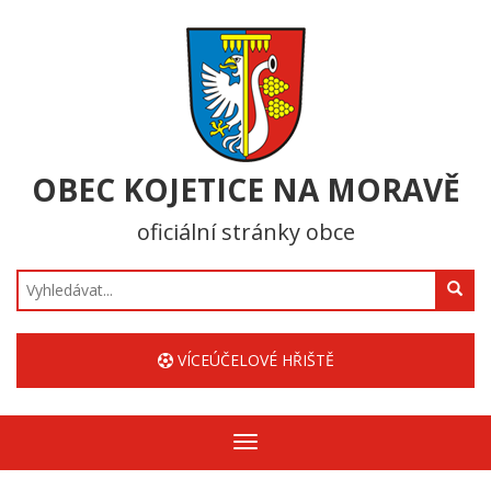
OBEC KOJETICE NA MORAVĚ
oficiální stránky obce
Hledat
VÍCEÚČELOVÉ HŘIŠTĚ
Zobrazit/skrýt
navigaci