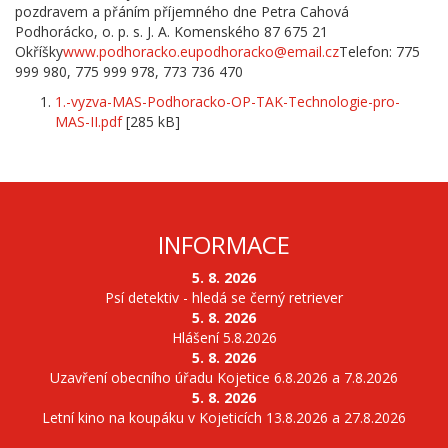
pozdravem a přáním příjemného dne Petra Cahová
Podhorácko, o. p. s. J. A. Komenského 87 675 21
Okříšky
www.podhoracko.eu
podhoracko@email.cz
Telefon: 775
999 980, 775 999 978, 773 736 470
1.-vyzva-MAS-Podhoracko-OP-TAK-Technologie-pro-
MAS-II.pdf
[285 kB]
INFORMACE
5. 8. 2026
Psí detektiv - hledá se černý retriever
5. 8. 2026
Hlášení 5.8.2026
5. 8. 2026
Uzavření obecního úřadu Kojetice 6.8.2026 a 7.8.2026
5. 8. 2026
Letní kino na koupáku v Kojeticích 13.8.2026 a 27.8.2026