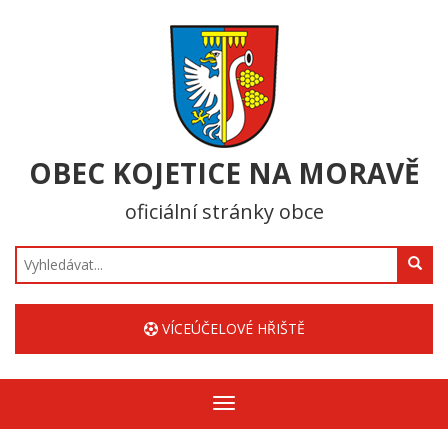
OBEC KOJETICE NA MORAVĚ
oficiální stránky obce
Hledat
VÍCEÚČELOVÉ HŘIŠTĚ
Zobrazit/skrýt
navigaci