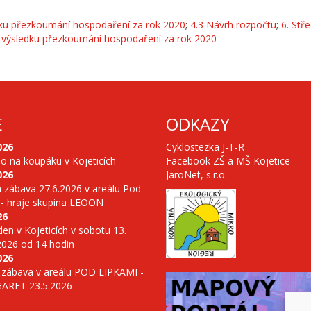
edku přezkoumání hospodaření za rok 2020
;
4.3 Návrh rozpočtu
;
6. Stř
o výsledku přezkoumání hospodaření za rok 2020
E
ODKAZY
026
Cyklostezka J-T-R
no na koupáku v Kojeticích
Facebook ZŠ a MŠ Kojetice
026
JaroNet, s.r.o.
 zábava 27.6.2026 v areálu Pod
 - hraje skupina LEOON
26
en v Kojeticích v sobotu 13.
2026 od 14 hodin
026
 zábava v areálu POD LIPKAMI -
GARET 23.5.2026