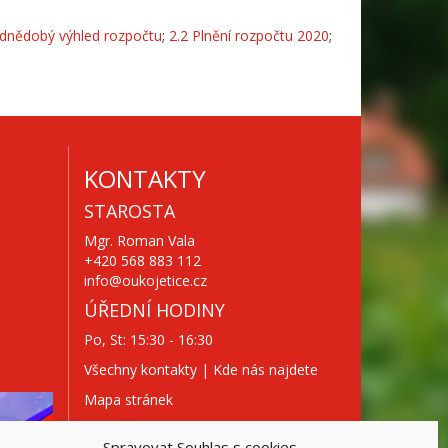
ednědobý výhled rozpočtu
;
2.2 Plnění rozpočtu 2020
;
KONTAKTY
STAROSTA
Mgr. Roman Vala
+420 568 883 112
info@oukojetice.cz
ÚŘEDNÍ HODINY
Po, St: 15:30 - 16:30
Všechny kontakty | Kde nás najdete
Mapa stránek
Spravovat Souhlas s cookies