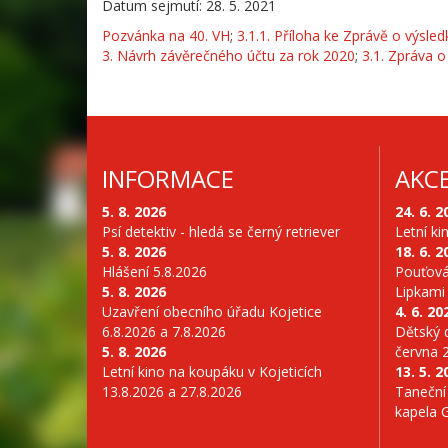
Datum sejmutí: 28. 5. 2021
Pozvánka na 40. VH
;
3.1.1. Příloha ke Zprávě o výsl
3. Návrh závěrečného účtu za rok 2020
;
3.1. Zpráva 
INFORMACE
AKC
5. 8. 2026
24. 6. 2
Psí detektiv - hledá se černý retriever
Letní ki
5. 8. 2026
18. 6. 2
Hlášení 5.8.2026
Pouťová
5. 8. 2026
Lipkami
Uzavření obecního úřadu Kojetice
4. 6. 20
6.8.2026 a 7.8.2026
Dětský d
5. 8. 2026
června 
Letní kino na koupáku v Kojeticích
13. 5. 2
13.8.2026 a 27.8.2026
Taneční
kapela 