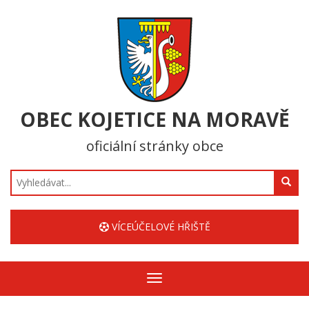
OBEC KOJETICE NA MORAVĚ
oficiální stránky obce
Hledat
VÍCEÚČELOVÉ HŘIŠTĚ
Zobrazit/skrýt
navigaci