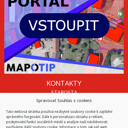
KONTAKTY
STAROSTA
Spravovat Souhlas s cookies
Mgr. Roman Vala
+420 568 883 112
Tato webová stránka používá nezbytné soubory cookie k zajištění
info@oukojetice.cz
správného fungování. Dále k personalizaci obsahu a reklam,
ÚŘEDNÍ HODINY
poskytování funkcí sociálních médií a analýze naší návštěvnosti
využíváme další soubory cookie. Informace o tom, jak náš web