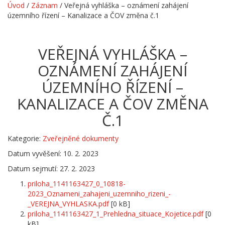
Úvod
/
Záznam
/
Veřejná vyhláška – oznámení zahájení
územního řízení – Kanalizace a ČOV změna č.1
VEŘEJNÁ VYHLÁŠKA –
OZNÁMENÍ ZAHÁJENÍ
ÚZEMNÍHO ŘÍZENÍ –
KANALIZACE A ČOV ZMĚNA
Č.1
Kategorie:
Zveřejněné dokumenty
Datum vyvěšení: 10. 2. 2023
Datum sejmutí: 27. 2. 2023
priloha_1141163427_0_10818-
2023_Oznameni_zahajeni_uzemniho_rizeni_-
_VEREJNA_VYHLASKA.pdf
[0 kB]
priloha_1141163427_1_Prehledna_situace_Kojetice.pdf
[0
kB]