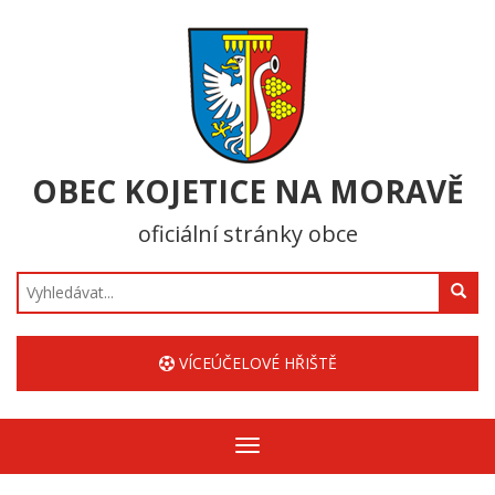
OBEC KOJETICE NA MORAVĚ
oficiální stránky obce
Hledat
VÍCEÚČELOVÉ HŘIŠTĚ
Zobrazit/skrýt
navigaci