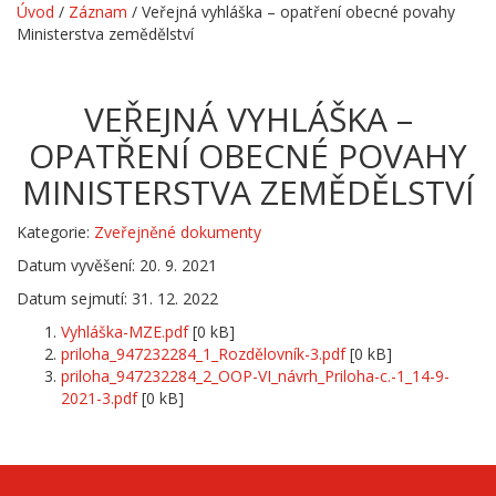
Úvod
/
Záznam
/
Veřejná vyhláška – opatření obecné povahy
Ministerstva zemědělství
VEŘEJNÁ VYHLÁŠKA –
OPATŘENÍ OBECNÉ POVAHY
MINISTERSTVA ZEMĚDĚLSTVÍ
Kategorie:
Zveřejněné dokumenty
Datum vyvěšení: 20. 9. 2021
Datum sejmutí: 31. 12. 2022
Vyhláška-MZE.pdf
[0 kB]
priloha_947232284_1_Rozdělovník-3.pdf
[0 kB]
priloha_947232284_2_OOP-VI_návrh_Priloha-c.-1_14-9-
2021-3.pdf
[0 kB]