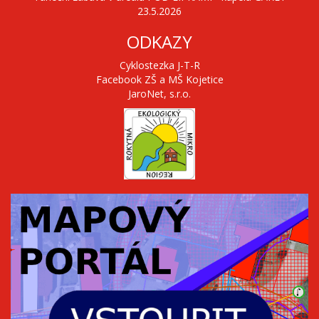
23.5.2026
ODKAZY
Cyklostezka J-T-R
Facebook ZŠ a MŠ Kojetice
JaroNet, s.r.o.