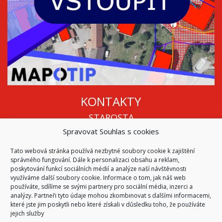
KONTAKTY
STAROSTA
Spravovat Souhlas s cookies
Mgr. Roman Vala
+420 568 883 112
Tato webová stránka používá nezbytné soubory cookie k zajištění
info@oukojetice.cz
správného fungování. Dále k personalizaci obsahu a reklam,
ÚŘEDNÍ HODINY
poskytování funkcí sociálních médií a analýze naší návštěvnosti
využíváme další soubory cookie. Informace o tom, jak náš web
Po, St: 15:30 - 16:30
používáte, sdílíme se svými partnery pro sociální média, inzerci a
analýzy. Partneři tyto údaje mohou zkombinovat s dalšími informacemi,
Všechny kontakty | Kde nás najdete
které jste jim poskytli nebo které získali v důsledku toho, že používáte
Mapa stránek
jejich služby