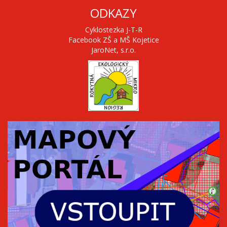
ODKAZY
Cyklostezka J-T-R
Facebook ZŠ a MŠ Kojetice
JaroNet, s.r.o.