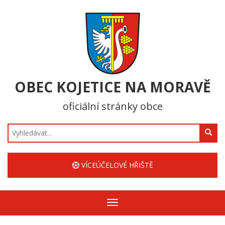
OBEC KOJETICE NA MORAVĚ
oficiální stránky obce
Hledat
VÍCEÚČELOVÉ HŘIŠTĚ
Zobrazit/skrýt
navigaci