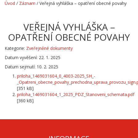
Úvod
/
Záznam
/
Veřejná vyhláška – opatření obecné povahy
VEŘEJNÁ VYHLÁŠKA –
OPATŘENÍ OBECNÉ POVAHY
Kategorie:
Zveřejněné dokumenty
Datum vyvěšení: 22. 1. 2025
Datum sejmutí: 10. 2. 2025
priloha_1469031604_0_4003-2025_SH_-
_Opatreni_obecne_povahy_prechodna_uprava_provozu_sign.
[351 kB]
priloha_1469031604_1_2025_PDZ_Stanoveni_schemata.pdf
[360 kB]