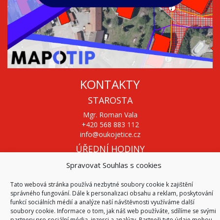
KONTAKTY
STAROSTA
Mgr. Roman Vala
+420 568 883 112
info@oukojetice.cz
ÚŘEDNÍ HODINY
Po, St: 15:30 - 16:30
Spravovat Souhlas s cookies
Všechny kontakty | Kde nás najdete
Tato webová stránka používá nezbytné soubory cookie k zajištění
Mapa stránek
správného fungování. Dále k personalizaci obsahu a reklam, poskytování
funkcí sociálních médií a analýze naší návštěvnosti využíváme další
soubory cookie. Informace o tom, jak náš web používáte, sdílíme se svými
partnery pro sociální média, inzerci a analýzy. Partneři tyto údaje mohou