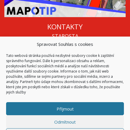
KONTAKTY
STAROSTA
Spravovat Souhlas s cookies
Mgr. Roman Vala
+420 568 883 112
Tato webová stránka používá nezbytné soubory cookie k zajištění
info@oukojetice.cz
správného fungování. Dále k personalizaci obsahu a reklam,
ÚŘEDNÍ HODINY
poskytování funkcí sociálních médií a analýze naší návštěvnosti
využíváme další soubory cookie. Informace o tom, jak náš web
Po, St: 15:30 - 16:30
používáte, sdílíme se svými partnery pro sociální média, inzerci a
analýzy. Partneři tyto údaje mohou zkombinovat s dalšími informacemi,
Všechny kontakty | Kde nás najdete
které jste jim poskytli nebo které získali v důsledku toho, že používáte
Mapa stránek
jejich služby
Příjmout
© 2026
Obec Kojetice na Moravě
Všechna práva vyhrazena
Odmítnout
|
Přístupnost