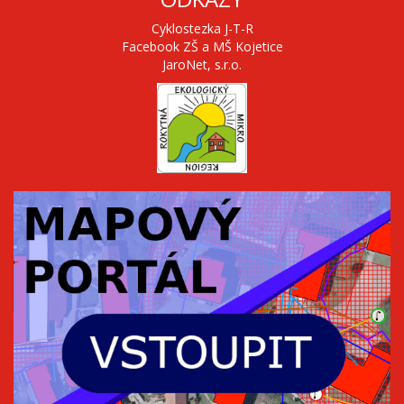
Cyklostezka J-T-R
Facebook ZŠ a MŠ Kojetice
JaroNet, s.r.o.