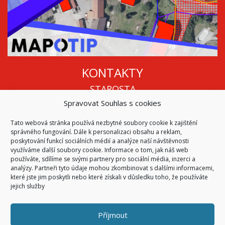
KONTAKTY
STAROSTA
Spravovat Souhlas s cookies
Mgr. Roman Vala
+420 568 883 112
Tato webová stránka používá nezbytné soubory cookie k zajištění
info@oukojetice.cz
správného fungování. Dále k personalizaci obsahu a reklam,
ÚŘEDNÍ HODINY
poskytování funkcí sociálních médií a analýze naší návštěvnosti
využíváme další soubory cookie. Informace o tom, jak náš web
Po, St: 15:30 - 16:30
používáte, sdílíme se svými partnery pro sociální média, inzerci a
analýzy. Partneři tyto údaje mohou zkombinovat s dalšími informacemi,
Všechny kontakty | Kde nás najdete
které jste jim poskytli nebo které získali v důsledku toho, že používáte
Mapa stránek
jejich služby
Příjmout
© 2026
Obec Kojetice na Moravě