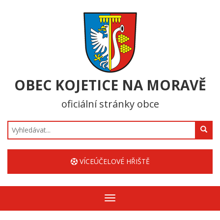
OBEC KOJETICE NA MORAVĚ
oficiální stránky obce
Hledat
VÍCEÚČELOVÉ HŘIŠTĚ
Zobrazit/skrýt
navigaci