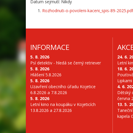
Datum sejmutí: Nikdy
Rozhodnuti-o-povoleni-kaceni_spis-89-2025.pd
INFORMACE
AKC
5. 8. 2026
24. 6. 2
Psí detektiv - hledá se černý retriever
Letní ki
5. 8. 2026
18. 6. 2
Hlášení 5.8.2026
Pouťová
5. 8. 2026
Lipkami
Uzavření obecního úřadu Kojetice
4. 6. 20
6.8.2026 a 7.8.2026
Dětský d
5. 8. 2026
června 
Letní kino na koupáku v Kojeticích
13. 5. 2
13.8.2026 a 27.8.2026
Taneční
kapela 