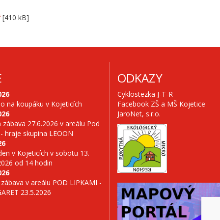
f
[410 kB]
E
ODKAZY
026
Cyklostezka J-T-R
no na koupáku v Kojeticích
Facebook ZŠ a MŠ Kojetice
026
JaroNet, s.r.o.
 zábava 27.6.2026 v areálu Pod
 - hraje skupina LEOON
26
en v Kojeticích v sobotu 13.
2026 od 14 hodin
026
 zábava v areálu POD LIPKAMI -
GARET 23.5.2026