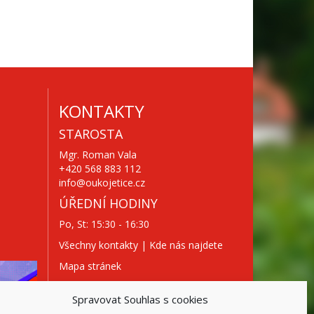
KONTAKTY
STAROSTA
Mgr. Roman Vala
+420 568 883 112
info@oukojetice.cz
ÚŘEDNÍ HODINY
Po, St: 15:30 - 16:30
Všechny kontakty | Kde nás najdete
Mapa stránek
Spravovat Souhlas s cookies