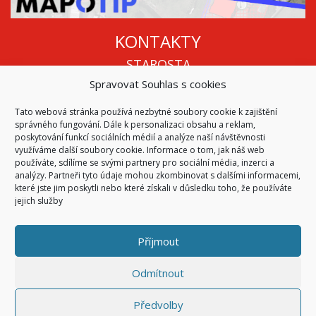
KONTAKTY
STAROSTA
Spravovat Souhlas s cookies
Mgr. Roman Vala
+420 568 883 112
Tato webová stránka používá nezbytné soubory cookie k zajištění
info@oukojetice.cz
správného fungování. Dále k personalizaci obsahu a reklam,
ÚŘEDNÍ HODINY
poskytování funkcí sociálních médií a analýze naší návštěvnosti
využíváme další soubory cookie. Informace o tom, jak náš web
Po, St: 15:30 - 16:30
používáte, sdílíme se svými partnery pro sociální média, inzerci a
analýzy. Partneři tyto údaje mohou zkombinovat s dalšími informacemi,
Všechny kontakty | Kde nás najdete
které jste jim poskytli nebo které získali v důsledku toho, že používáte
Mapa stránek
jejich služby
Příjmout
© 2026
Obec Kojetice na Moravě
Všechna práva vyhrazena
Odmítnout
|
Přístupnost
Code & Design by
Symphony Digital
Předvolby