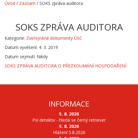
Úvod
/
Záznam
/
SOKS zpráva auditora
SOKS ZPRÁVA AUDITORA
Kategorie:
Zveřejněné dokumenty ÚSC
Datum vyvěšení: 4. 3. 2019
Datum sejmutí: Nikdy
SOKS ZPRÁVA AUDITORA O PŘEZKOUMÁNÍ HOSPODAŘENÍ
INFORMACE
5. 8. 2026
Psí detektiv - hledá se černý retriever
5. 8. 2026
Hlášení 5.8.2026