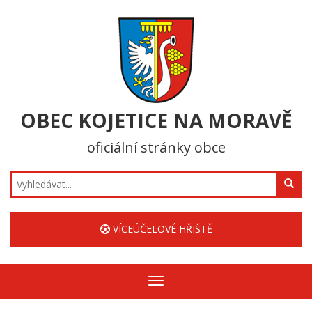
OBEC KOJETICE NA MORAVĚ
oficiální stránky obce
Hledat
VÍCEÚČELOVÉ HŘIŠTĚ
Zobrazit/skrýt
navigaci