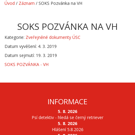
Úvod
/
Záznam
/
SOKS Pozvánka na VH
SOKS POZVÁNKA NA VH
Kategorie:
Zveřejněné dokumenty ÚSC
Datum vyvěšení: 4. 3. 2019
Datum sejmutí: 19. 3. 2019
SOKS POZVÁNKA - VH
INFORMACE
5. 8. 2026
Psí detektiv - hledá se černý retriever
5. 8. 2026
Hlášení 5.8.2026