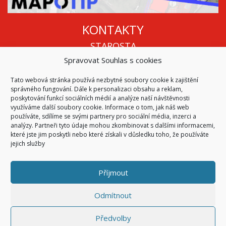
KONTAKTY
STAROSTA
Spravovat Souhlas s cookies
Mgr. Roman Vala
+420 568 883 112
Tato webová stránka používá nezbytné soubory cookie k zajištění
info@oukojetice.cz
správného fungování. Dále k personalizaci obsahu a reklam,
ÚŘEDNÍ HODINY
poskytování funkcí sociálních médií a analýze naší návštěvnosti
využíváme další soubory cookie. Informace o tom, jak náš web
Po, St: 15:30 - 16:30
používáte, sdílíme se svými partnery pro sociální média, inzerci a
analýzy. Partneři tyto údaje mohou zkombinovat s dalšími informacemi,
Všechny kontakty | Kde nás najdete
které jste jim poskytli nebo které získali v důsledku toho, že používáte
Mapa stránek
jejich služby
Příjmout
© 2026
Obec Kojetice na Moravě
Všechna práva vyhrazena
Odmítnout
|
Přístupnost
Code & Design by
Symphony Digital
Předvolby