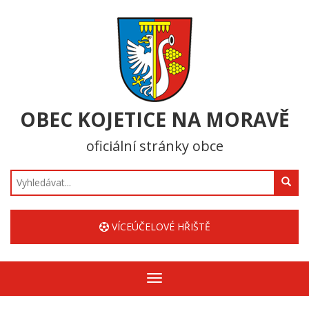
OBEC KOJETICE NA MORAVĚ
oficiální stránky obce
Hledat
VÍCEÚČELOVÉ HŘIŠTĚ
Zobrazit/skrýt
navigaci