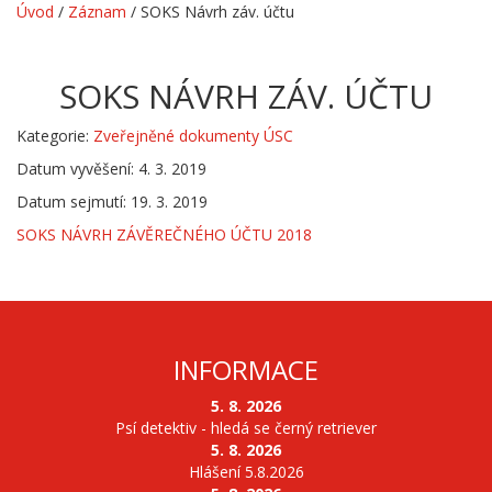
Úvod
/
Záznam
/
SOKS Návrh záv. účtu
SOKS NÁVRH ZÁV. ÚČTU
Kategorie:
Zveřejněné dokumenty ÚSC
Datum vyvěšení: 4. 3. 2019
Datum sejmutí: 19. 3. 2019
SOKS NÁVRH ZÁVĚREČNÉHO ÚČTU 2018
INFORMACE
5. 8. 2026
Psí detektiv - hledá se černý retriever
5. 8. 2026
Hlášení 5.8.2026