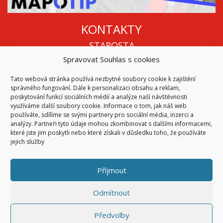
KONTAKTY
STAROSTA
Spravovat Souhlas s cookies
Mgr. Roman Vala
+420 568 883 112
Tato webová stránka používá nezbytné soubory cookie k zajištění
info@oukojetice.cz
správného fungování. Dále k personalizaci obsahu a reklam,
ÚŘEDNÍ HODINY
poskytování funkcí sociálních médií a analýze naší návštěvnosti
využíváme další soubory cookie. Informace o tom, jak náš web
Po, St: 15:30 - 16:30
používáte, sdílíme se svými partnery pro sociální média, inzerci a
analýzy. Partneři tyto údaje mohou zkombinovat s dalšími informacemi,
Všechny kontakty | Kde nás najdete
které jste jim poskytli nebo které získali v důsledku toho, že používáte
Mapa stránek
jejich služby
Příjmout
© 2026
Obec Kojetice na Moravě
Všechna práva vyhrazena
Odmítnout
|
Přístupnost
Code & Design by
Symphony Digital
Předvolby